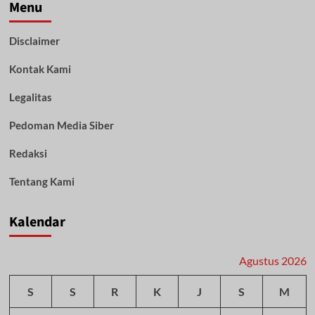
Tanggapi
Menu
Aturan
Terbaru
Disclaimer
Protokol
Kesehatan
Kontak Kami
di
Masa
Transisi
Legalitas
Endemi
Covid-
Pedoman Media Siber
19
Redaksi
Tentang Kami
Kalendar
Agustus 2026
S
S
R
K
J
S
M