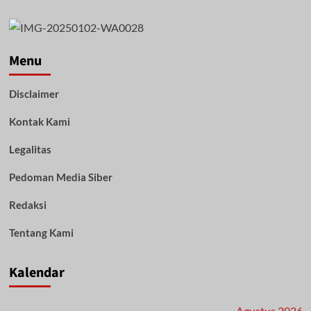
about
Kontroversi
Putusan
Vonis
Kasus
Menu
Dugaan
Penggelapan
Disclaimer
Somasi
PT
Kontak Kami
Anugerah
Tujuh
Sejati
Legalitas
Pedoman Media Siber
Redaksi
Tentang Kami
Kalendar
Agustus 2026