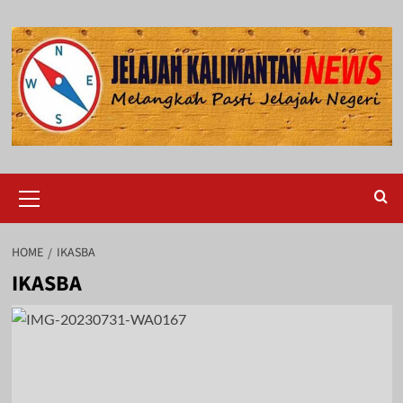
Skip
to
content
Primary
Menu
HOME
IKASBA
IKASBA