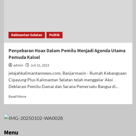
Kalimantan Selatan
Politik
Penyebaran Hoax Dalam Pemilu Menjadi Agenda Utama
Pemuda Kalsel
admin
Juli 31, 2023
jelajahkalimantannews.com, Banjarmasin - Rumah Kebangsaan
Cipayung Plus Kalimantan Selatan telah menggelar Aksi
Deklarasi Pemilu Damai dan Sarana Pemersatu Bangsa di...
Read
Read More
more
about
Penyebaran
Hoax
Dalam
Pemilu
Menu
Menjadi