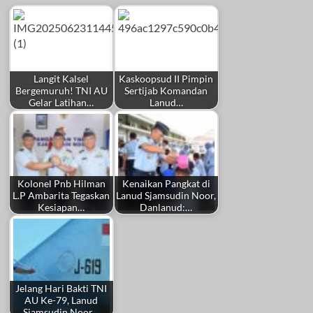
Langit Kalsel
Kaskoopsud II Pimpin
Bergemuruh! TNI AU
Sertijab Komandan
Gelar Latihan…
Lanud…
Kolonel Pnb Hilman
Kenaikan Pangkat di
L.P Ambarita Tegaskan
Lanud Sjamsudin Noor,
Kesiapan…
Danlanud:…
Jelang Hari Bakti TNI
AU Ke-79, Lanud
Sjamsudin Noor…