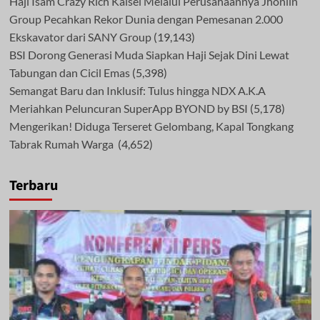
Haji Isam Crazy Rich Kalsel Melalui Perusahaannya Jhonlin
Group Pecahkan Rekor Dunia dengan Pemesanan 2.000
Ekskavator dari SANY Group
(19,143)
BSI Dorong Generasi Muda Siapkan Haji Sejak Dini Lewat
Tabungan dan Cicil Emas
(5,398)
Semangat Baru dan Inklusif: Tulus hingga NDX A.K.A
Meriahkan Peluncuran SuperApp BYOND by BSI
(5,178)
Mengerikan! Diduga Terseret Gelombang, Kapal Tongkang
Tabrak Rumah Warga
(4,652)
Terbaru