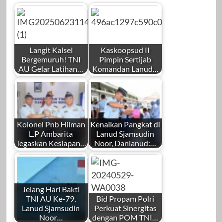
Langit Kalsel
Kaskoopsud II
Bergemuruh! TNI
Pimpin Sertijab
AU Gelar Latihan…
Komandan Lanud…
Kolonel Pnb Hilman
Kenaikan Pangkat di
L.P Ambarita
Lanud Sjamsudin
Tegaskan Kesiapan…
Noor, Danlanud:…
Jelang Hari Bakti
TNI AU Ke-79,
Bid Propam Polri
Lanud Sjamsudin
Perkuat Sinergitas
Noor…
dengan POM TNI…