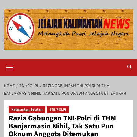
Skip
to
content
Primary
Menu
HOME
TNI/POLRI
RAZIA GABUNGAN TNI-POLRI DI THM
BANJARMASIN NIHIL, TAK SATU PUN OKNUM ANGGOTA DITEMUKAN
Kalimantan Selatan
TNI/POLRI
Razia Gabungan TNI-Polri di THM
Banjarmasin Nihil, Tak Satu Pun
Oknum Anggota Ditemukan