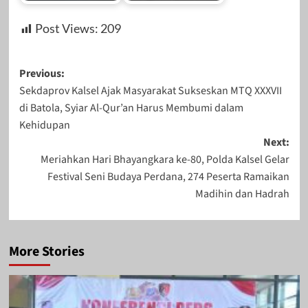
Post Views:
209
Post
Previous:
Sekdaprov Kalsel Ajak Masyarakat Sukseskan MTQ XXXVII
navigation
di Batola, Syiar Al-Qur’an Harus Membumi dalam
Kehidupan
Next:
Meriahkan Hari Bhayangkara ke-80, Polda Kalsel Gelar
Festival Seni Budaya Perdana, 274 Peserta Ramaikan
Madihin dan Hadrah
More Stories