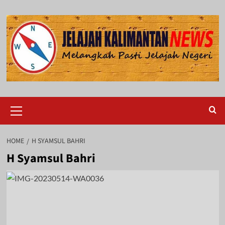
Skip
to
content
Primary
Menu
HOME
H SYAMSUL BAHRI
H Syamsul Bahri