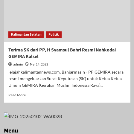
Kalimantan Selatan
Politik
Terima SK dari PP, H Syamsul Bahri Resmi Nahkodai
GEMIRA Kalsel
admin
Mei 14, 2023
jelajahkalimantannews.com, Banjarmasin - PP GEMIRA secara
resmi mengeluarkan Surat Keputusan (SK) untuk Ketua Ketua
Umum GEMIRA (Gerakan Muslim Indonesia Raya)...
Read
Read More
more
about
Terima
SK
dari
PP,
Menu
H