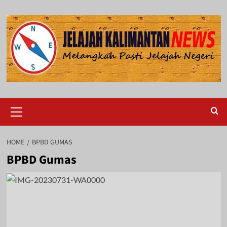
Skip
to
content
Primary
Menu
HOME
BPBD GUMAS
BPBD Gumas