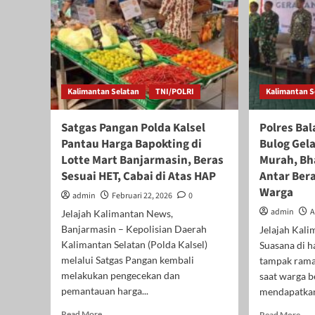
Kalimantan Selatan
TNI/POLRI
Kalimantan S
Satgas Pangan Polda Kalsel
Polres Ba
Pantau Harga Bapokting di
Bulog Gel
Lotte Mart Banjarmasin, Beras
Murah, B
Sesuai HET, Cabai di Atas HAP
Antar Ber
Warga
admin
Februari 22, 2026
0
admin
A
Jelajah Kalimantan News,
Banjarmasin – Kepolisian Daerah
Jelajah Kali
Kalimantan Selatan (Polda Kalsel)
Suasana di 
melalui Satgas Pangan kembali
tampak rama
melakukan pengecekan dan
saat warga 
pemantauan harga...
mendapatkan 
Read
Rea
Read More
Read More