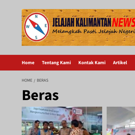
Skip
to
content
Home
Tentang Kami
Kontak Kami
Artikel
HOME
BERAS
Beras