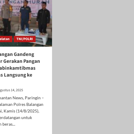
elatan
TNI/POLRI
langan Gandeng
ar Gerakan Pangan
habinkamtibmas
as Langsung ke
gustus 14, 2025
mantan News, Paringin –
halaman Polres Balangan
i, Kamis (14/8/2025),
berdatangan untuk
beras...
d