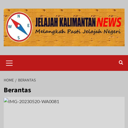
Skip
to
content
Primary
Menu
HOME
BERANTAS
Berantas