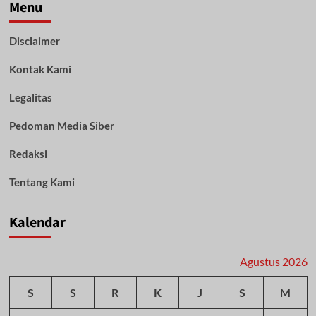
Tegaskan
Menu
Pengungkapan
Kasus
Disclaimer
Penipuan
di
Kontak Kami
Karawang
Bentuk
Komitmen
Legalitas
Berantas
Calo-
Pedoman Media Siber
KKN
Redaksi
Tentang Kami
Kalendar
Agustus 2026
S
S
R
K
J
S
M