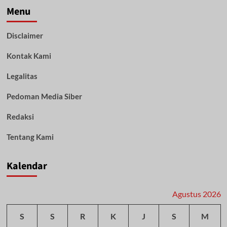
Banjar
Menu
Dampingi
Kapolda
Disclaimer
Kalsel
Dengar
Kontak Kami
Langsung
Aspirasi
Masyarakat
Legalitas
Pedoman Media Siber
Redaksi
Tentang Kami
Kalendar
Agustus 2026
S
S
R
K
J
S
M