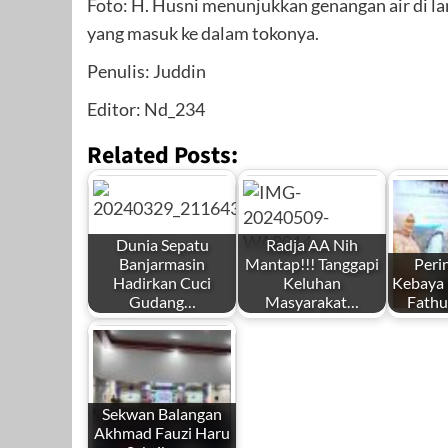
Foto: H. Husni menunjukkan genangan air di lan
yang masuk ke dalam tokonya.
Penulis: Juddin
Editor: Nd_234
Related Posts:
Dunia Sepatu
Radja AA Nih
Banjarmasin
Mantap!!! Tanggapi
Peri
Hadirkan Cuci
Keluhan
Kebaya N
Gudang…
Masyarakat…
Fathu
Sekwan Balangan
Akhmad Fauzi Haru