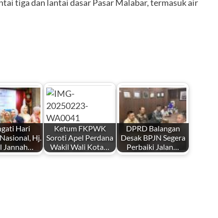
tai tiga dan lantai dasar Pasar Malabar, termasuk air
ngati Hari
Ketum FKPWK
DPRD Balangan
asional, Hj.
Soroti Apel Perdana
Desak BPJN Segera
l Jannah…
Wakil Wali Kota…
Perbaiki Jalan…