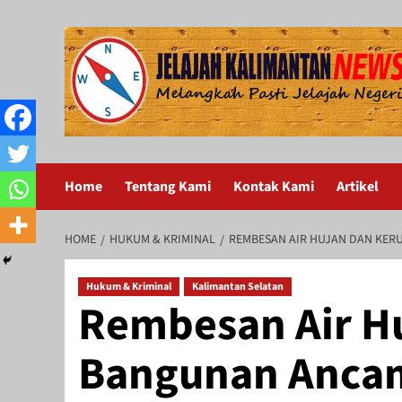
Skip
to
content
Home
Tentang Kami
Kontak Kami
Artikel
HOME
HUKUM & KRIMINAL
REMBESAN AIR HUJAN DAN KER
Hukum & Kriminal
Kalimantan Selatan
Rembesan Air H
Bangunan Ancam 