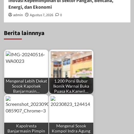
Inovasi Kepemimpinan di Sektor Pangan, Bencana,
Energi, dan Ekonomi
admin
Agustus 7, 2026
0
Berita lainnnya
Mengenal Lebih Dekat
1.200 Porsi Bubur
Sosok Kapolsek
Ikonik Warnai Buka
Banjarmasin…
Puasa Ka.Kanwil…
Kapolresta
Mengenal Sosok
Banjarmasin Pimpin
Kompol Indra Agung