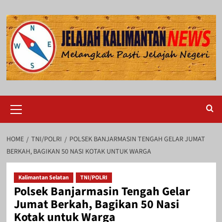
Skip
to
content
Primary
Menu
HOME
TNI/POLRI
POLSEK BANJARMASIN TENGAH GELAR JUMAT
BERKAH, BAGIKAN 50 NASI KOTAK UNTUK WARGA
Kalimantan Selatan
TNI/POLRI
Polsek Banjarmasin Tengah Gelar
Jumat Berkah, Bagikan 50 Nasi
Kotak untuk Warga