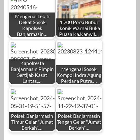
Mengenal Lebih
Dekat Sosok
1.200 Porsi Bubur
Kapolsek
Ikonik Warnai Buka
Banjarmasin…
Puasa Ka.Kanwil…
Kapolresta
Banjarmasin Pimpin
Mengenal Sosok
Sertijab Kasat
Kompol Indra Agung
Lantas,…
Perdana Putra,…
Polsek Banjarmasin
Polsek Banjarmasin
Timur Gelar "Jumat
Tengah Gelar "Jumat
Berkah",…
Berkah"…