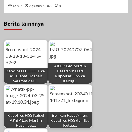
admin
Agustus 7, 2026
0
Berita lainnnya
AKBP Leo Martin
Kapolres HSS HUT ke-
Pasaribu: Dari
45, Dapat Ucapan
Kapolres HSS ke
Selamat dari…
Kabag…
Kapolres HSS Kalsel
Berikan Rasa Aman,
AKBP Leo Martin
Kapolres HSS dan Ibu
Pasaribu,…
Ketua…