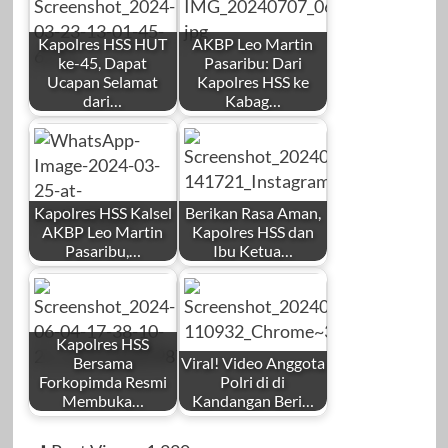
Kapolres HSS HUT
AKBP Leo Martin
ke-45, Dapat
Pasaribu: Dari
Ucapan Selamat
Kapolres HSS ke
dari…
Kabag…
Kapolres HSS Kalsel
Berikan Rasa Aman,
AKBP Leo Martin
Kapolres HSS dan
Pasaribu,…
Ibu Ketua…
Kapolres HSS
Bersama
Viral! Video Anggota
Forkopimda Resmi
Polri di di
Membuka…
Kandangan Beri…