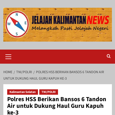
Skip
to
content
Primary
Menu
HOME
TNI/POLRI
POLRES HSS BERIKAN BANSOS 6 TANDON AIR
UNTUK DUKUNG HAUL GURU KAPUH KE-3
Kalimantan Selatan
TNI/POLRI
Polres HSS Berikan Bansos 6 Tandon
Air untuk Dukung Haul Guru Kapuh
ke-3