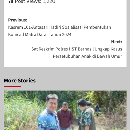
Post Views:
1,220
Post
Previous:
Kasrem 101/Antasari Hadiri Sosialisasi Pembentukan
navigation
Komcad Matra Darat Tahun 2024
Next:
Sat Reskrim Polres HST Berhasil Ungkap Kasus
Persetubuhan Anak di Bawah Umur
More Stories