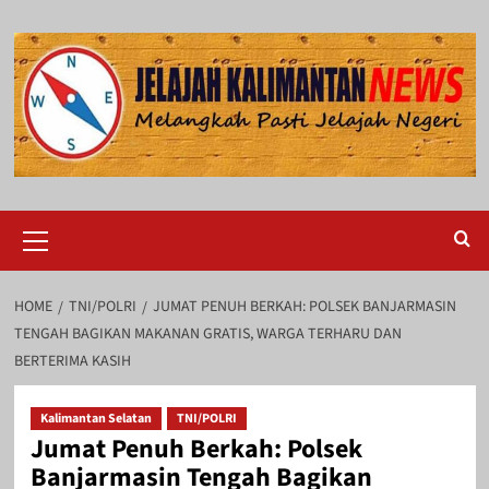
Skip
to
content
Primary
Menu
HOME
TNI/POLRI
JUMAT PENUH BERKAH: POLSEK BANJARMASIN
TENGAH BAGIKAN MAKANAN GRATIS, WARGA TERHARU DAN
BERTERIMA KASIH
Kalimantan Selatan
TNI/POLRI
Jumat Penuh Berkah: Polsek
Banjarmasin Tengah Bagikan