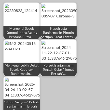
Mengenal Sosok
Kapolresta
Kompol Indra Agung
Banjarmasin Pimpin
Perdana Putra,…
Sertijab Kasat Lantas,…
Mengenal Lebih Dekat
Polsek Banjarmasin
Sosok Kapolsek
Tengah Gelar "Jumat
Banjarmasin…
Berkah"…
“Mobil Senyum” Polsek
Banjarmasin Tengah