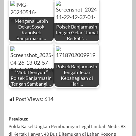
Mengenal Lebih
Dekat Sosok
Polsek Banjarmasin
Kapolsek
Tengah Gelar "Jumat
Banjarmasin…
Berkah"…
Polsek Banjarmasin
“Mobil Senyum”
Tengah Tebar
Polsek Banjarmasin
Kebahagiaan di
Tengah Sambangi…
Hari…
Post Views:
614
Post
Previous:
Polda Kalsel Ungkap Pembuangan Ilegal Limbah Medis B3
navigation
di Kertak Hanyar, 48 Dus Ditemukan di Lahan Kosong