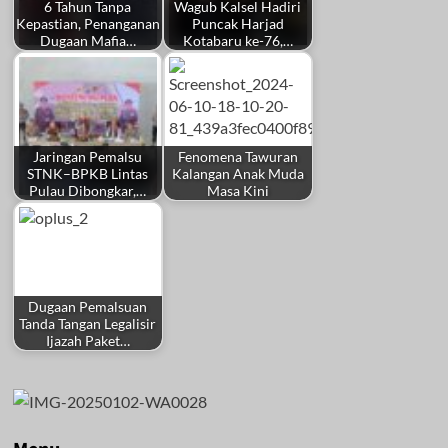
6 Tahun Tanpa
Wagub Kalsel Hadiri
Kepastian, Penanganan
Puncak Harjad
Dugaan Mafia…
Kotabaru ke-76,…
Jaringan Pemalsu
Fenomena Tawuran
STNK–BPKB Lintas
Kalangan Anak Muda
Pulau Dibongkar,…
Masa Kini
Dugaan Pemalsuan
Tanda Tangan Legalisir
Ijazah Paket…