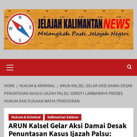
Skip
to
content
Primary
Menu
HOME
HUKUM & KRIMINAL
ARUN KALSEL GELAR AKSI DAMAI DESAK
PENUNTASAN KASUS IJAZAH PALSU: SOROTI LAMBANNYA PROSES
HUKUM DAN DUGAAN MAFIA PENDIDIKAN
Hukum & Kriminal
Kalimantan Selatan
ARUN Kalsel Gelar Aksi Damai Desak
Penuntasan Kasus Ijazah Palsu: