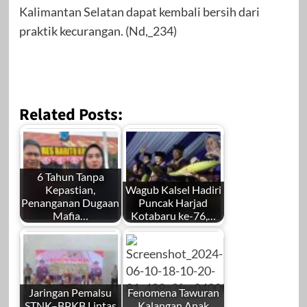
Kalimantan Selatan dapat kembali bersih dari
praktik kecurangan. (Nd,_234)
Related Posts:
6 Tahun Tanpa
Kepastian,
Wagub Kalsel Hadiri
Penanganan Dugaan
Puncak Harjad
Mafia…
Kotabaru ke-76,…
Jaringan Pemalsu
Fenomena Tawuran
STNK–BPKB Lintas
Kalangan Anak