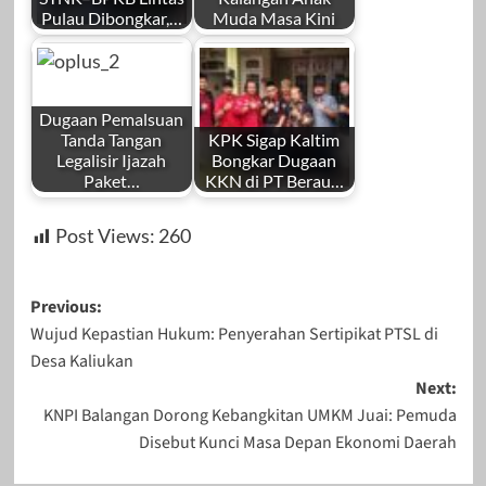
Pulau Dibongkar,…
Muda Masa Kini
Dugaan Pemalsuan
Tanda Tangan
KPK Sigap Kaltim
Legalisir Ijazah
Bongkar Dugaan
Paket…
KKN di PT Berau…
Post Views:
260
Post
Previous:
Wujud Kepastian Hukum: Penyerahan Sertipikat PTSL di
navigation
Desa Kaliukan
Next:
KNPI Balangan Dorong Kebangkitan UMKM Juai: Pemuda
Disebut Kunci Masa Depan Ekonomi Daerah