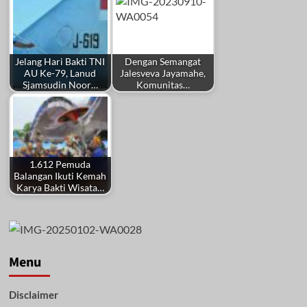
Jelang Hari Bakti TNI
Dengan Semangat
AU Ke-79, Lanud
Jalesveva Jayamahe,
Sjamsudin Noor…
Komunitas…
1.612 Pemuda
Balangan Ikuti Kemah
Karya Bakti Wisata…
Menu
Disclaimer