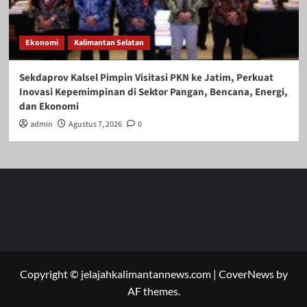
Ekonomi
Kalimantan Selatan
Sekdaprov Kalsel Pimpin Visitasi PKN ke Jatim, Perkuat
Inovasi Kepemimpinan di Sektor Pangan, Bencana, Energi,
dan Ekonomi
admin
Agustus 7, 2026
0
Copyright © jelajahkalimantannews.com
|
CoverNews
by
AF themes.