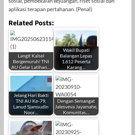
sosial, pembekalan kejuangan, riset sosial dan
aplikasi terapan pertahanan. (Penal)
Related Posts:
Wakil Bupati
Langit Kalsel
Balangan Lepas
Bergemuruh! TNI
1.612 Peserta
AU Gelar Latihan…
Karang…
Jelang Hari Bakti
TNI AU Ke-79,
Dengan Semangat
Lanud Sjamsudin
Jalesveva Jayamahe,
Noor…
Komunitas…