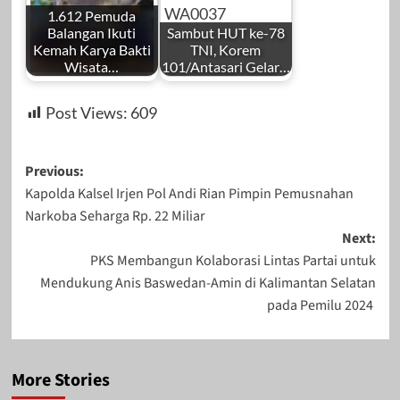
1.612 Pemuda
Balangan Ikuti
Sambut HUT ke-78
Kemah Karya Bakti
TNI, Korem
Wisata…
101/Antasari Gelar…
Post Views:
609
Post
Previous:
Kapolda Kalsel Irjen Pol Andi Rian Pimpin Pemusnahan
navigation
Narkoba Seharga Rp. 22 Miliar
Next:
PKS Membangun Kolaborasi Lintas Partai untuk
Mendukung Anis Baswedan-Amin di Kalimantan Selatan
pada Pemilu 2024
More Stories