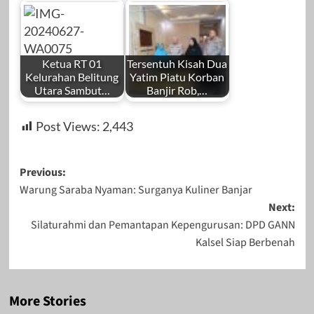
Ketua RT 01
Tersentuh Kisah Dua
Kelurahan Belitung
Yatim Piatu Korban
Utara Sambut…
Banjir Rob,…
Post Views:
2,443
Post
Previous:
Warung Saraba Nyaman: Surganya Kuliner Banjar
navigation
Next:
Silaturahmi dan Pemantapan Kepengurusan: DPD GANN
Kalsel Siap Berbenah
More Stories