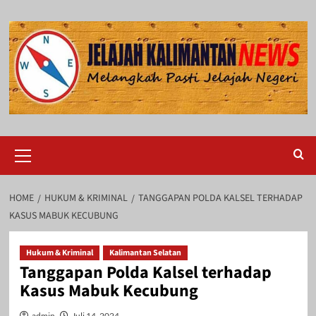
Skip
to
content
Primary
Menu
HOME
HUKUM & KRIMINAL
TANGGAPAN POLDA KALSEL TERHADAP
KASUS MABUK KECUBUNG
Hukum & Kriminal
Kalimantan Selatan
Tanggapan Polda Kalsel terhadap
Kasus Mabuk Kecubung
admin
Juli 14, 2024