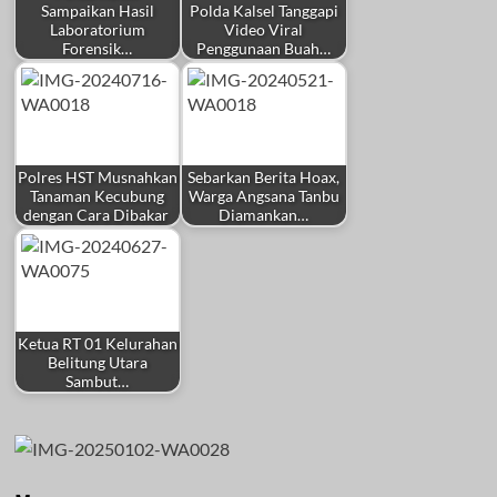
Sampaikan Hasil
Polda Kalsel Tanggapi
Laboratorium
Video Viral
Forensik…
Penggunaan Buah…
Polres HST Musnahkan
Sebarkan Berita Hoax,
Tanaman Kecubung
Warga Angsana Tanbu
dengan Cara Dibakar
Diamankan…
Ketua RT 01 Kelurahan
Belitung Utara
Sambut…