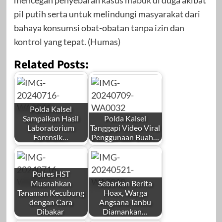
pil putih serta untuk melindungi masyarakat dari
bahaya konsumsi obat-obatan tanpa izin dan
kontrol yang tepat. (Humas)
Related Posts:
Polda Kalsel
Sampaikan Hasil
Polda Kalsel
Laboratorium
Tanggapi Video Viral
Forensik…
Penggunaan Buah…
Polres HST
Musnahkan
Sebarkan Berita
Tanaman Kecubung
Hoax, Warga
dengan Cara
Angsana Tanbu
Dibakar
Diamankan…