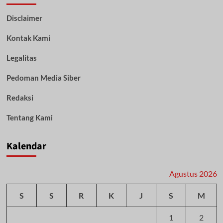
Jualan
Disclaimer
Sabu,
Otong
Kontak Kami
Dibekuk
Unit
Opsnal
Legalitas
Polsek
Banjarmasin
Pedoman Media Siber
Barat
Redaksi
Tentang Kami
Kalendar
Agustus 2026
S
S
R
K
J
S
M
1
2