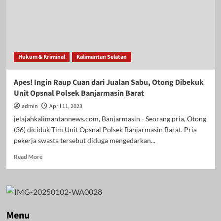
Hukum & Kriminal
Kalimantan Selatan
Apes! Ingin Raup Cuan dari Jualan Sabu, Otong Dibekuk
Unit Opsnal Polsek Banjarmasin Barat
admin
April 11, 2023
jelajahkalimantannews.com, Banjarmasin - Seorang pria, Otong
(36) diciduk Tim Unit Opsnal Polsek Banjarmasin Barat. Pria
pekerja swasta tersebut diduga mengedarkan...
Read
Read More
more
about
Apes!
Ingin
Raup
Cuan
Menu
dari