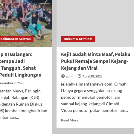
Kalimantan Selatan
Hukum & Kriminal
 III Balangan:
Keji! Sudah Minta Maaf, Pelaku
tempa Jadi
Pukul Remaja Sampai Kejang-
Tangguh, Sehat
Kejang dan Viral
 Peduli Lingkungan
admin
April 20, 2023
esember 8, 2025
jelajahkalimantannews.com, Cimahi -
Hanya gegara senggolan, seorang
mantan News, Paringin –
pemotor memukul pemotor lain
elajah Balangan (KJB)
sampai kejang-kejang di Cimahi.
a dengan Rumah Diskusi
Video pemotor pukul pemotor lain...
S) kembali menghadirkan
mbangan...
Read
Read More
more
d
about
e