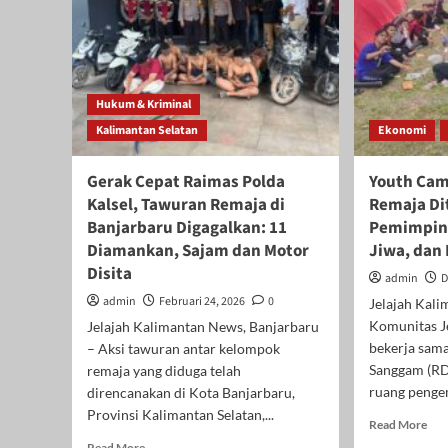
Hukum & Kriminal
Kalimantan Selatan
Ekonomi
Gerak Cepat Raimas Polda
Youth Camp
Kalsel, Tawuran Remaja di
Remaja Di
Banjarbaru Digagalkan: 11
Pemimpin 
Diamankan, Sajam dan Motor
Jiwa, dan
Disita
admin
D
admin
Februari 24, 2026
0
Jelajah Kali
Komunitas J
Jelajah Kalimantan News, Banjarbaru
bekerja sam
– Aksi tawuran antar kelompok
Sanggam (RD
remaja yang diduga telah
ruang penge
direncanakan di Kota Banjarbaru,
Provinsi Kalimantan Selatan,...
Rea
Read More
mor
Read
Read More