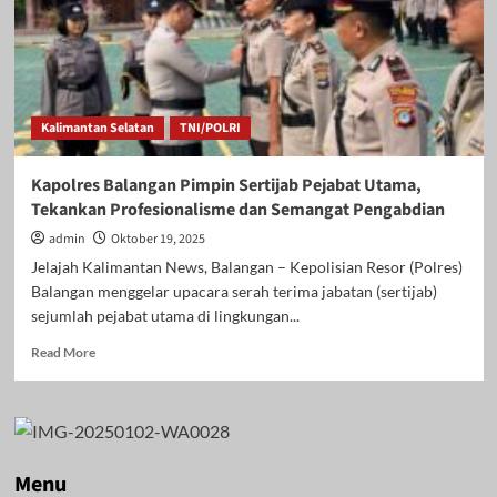
Kalimantan Selatan
TNI/POLRI
Kapolres Balangan Pimpin Sertijab Pejabat Utama,
Tekankan Profesionalisme dan Semangat Pengabdian
admin
Oktober 19, 2025
Jelajah Kalimantan News, Balangan – Kepolisian Resor (Polres)
Balangan menggelar upacara serah terima jabatan (sertijab)
sejumlah pejabat utama di lingkungan...
Read
Read More
more
about
Kapolres
Balangan
Pimpin
Sertijab
Menu
Pejabat