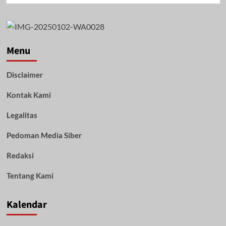
about
Syamsul
Bahri
Motivasi
Kepala
Menu
Desa
se-
Disclaimer
Tanbu
dalam
Kontak Kami
Sosialisasi
Pengelolaan
Dana
Legalitas
Desa
Pedoman Media Siber
Redaksi
Tentang Kami
Kalendar