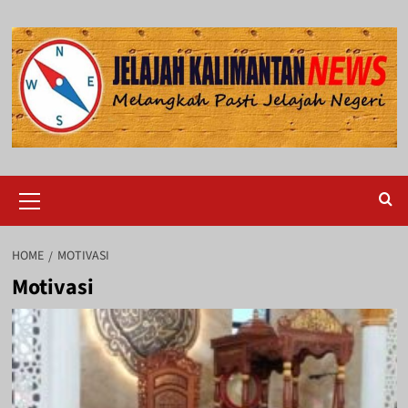
Skip
to
content
Primary
Menu
HOME
MOTIVASI
Motivasi