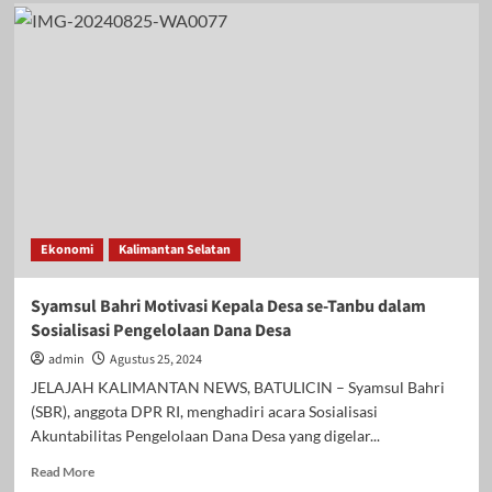
Balangan
Juara
Umum
Jambore
Posyandu
2025,
Sri
Huriyati:
Ini
Motivasi
Tingkatkan
Layanan
Ekonomi
Kalimantan Selatan
Kesehatan
Syamsul Bahri Motivasi Kepala Desa se-Tanbu dalam
Sosialisasi Pengelolaan Dana Desa
admin
Agustus 25, 2024
JELAJAH KALIMANTAN NEWS, BATULICIN – Syamsul Bahri
(SBR), anggota DPR RI, menghadiri acara Sosialisasi
Akuntabilitas Pengelolaan Dana Desa yang digelar...
Read
Read More
more