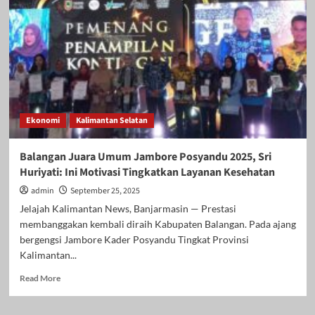
Akhmad
Fauzi
Motivasi
Peserta
Seleksi
Beasiswa
Tahfidz
Al-
Qur’an
Ekonomi
Kalimantan Selatan
2025:
“Tekad
dan
Balangan Juara Umum Jambore Posyandu 2025, Sri
Restu
Huriyati: Ini Motivasi Tingkatkan Layanan Kesehatan
Orang
Tua
admin
September 25, 2025
Adalah
Jelajah Kalimantan News, Banjarmasin — Prestasi
Kunci”
membanggakan kembali diraih Kabupaten Balangan. Pada ajang
bergengsi Jambore Kader Posyandu Tingkat Provinsi
Kalimantan...
Read
Read More
more
about