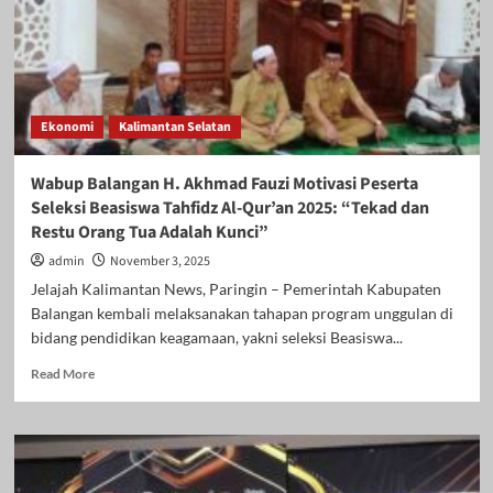
Ekonomi
Kalimantan Selatan
Wabup Balangan H. Akhmad Fauzi Motivasi Peserta
Seleksi Beasiswa Tahfidz Al-Qur’an 2025: “Tekad dan
Restu Orang Tua Adalah Kunci”
admin
November 3, 2025
Jelajah Kalimantan News, Paringin – Pemerintah Kabupaten
Balangan kembali melaksanakan tahapan program unggulan di
bidang pendidikan keagamaan, yakni seleksi Beasiswa...
Read
Read More
more
about
Wabup
Balangan
H.