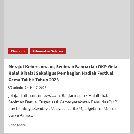
Warga
Banua,
H
Gusti
Farid
Hasan
Aman
Gelar
Silaturahmi
Ekonomi
Kalimantan Selatan
dan
Halal
Bihalal
Merajut Kebersamaan, Seniman Banua dan OKP Gelar
di
Halal Bihalal Sekaligus Pembagian Hadiah Festival
Rumah
Gema Takbir Tahun 2023
Masa
Kecilnya
admin
Mei 7, 2023
jelajahkalimantannews.com, Banjarmasin - Halalbihalal
Seniman Banua, Organisasi Kemasyarakatan Pemuda (OKP),
dan Lembaga Swadaya Masyarakat (LSM), digelar di Markas
Surya Arina...
Read
Read More
more