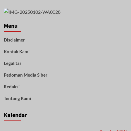
about
Merajut
Kebersamaan,
Seniman
Banua
Menu
dan
OKP
Disclaimer
Gelar
Halal
Kontak Kami
Bihalal
Sekaligus
Pembagian
Legalitas
Hadiah
Festival
Pedoman Media Siber
Gema
Takbir
Redaksi
Tahun
2023
Tentang Kami
Kalendar