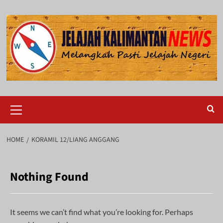
Skip
to
content
Primary
Menu
HOME
KORAMIL 12/LIANG ANGGANG
Nothing Found
It seems we can’t find what you’re looking for. Perhaps