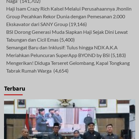
Naga”
(141,702)
Haji Isam Crazy Rich Kalsel Melalui Perusahaannya Jhonlin
Group Pecahkan Rekor Dunia dengan Pemesanan 2.000
Ekskavator dari SANY Group
(19,146)
BSI Dorong Generasi Muda Siapkan Haji Sejak Dini Lewat
Tabungan dan Cicil Emas
(5,400)
Semangat Baru dan Inklusif: Tulus hingga NDX A.K.A
Meriahkan Peluncuran SuperApp BYOND by BSI
(5,183)
Mengerikan! Diduga Terseret Gelombang, Kapal Tongkang
Tabrak Rumah Warga
(4,654)
Terbaru