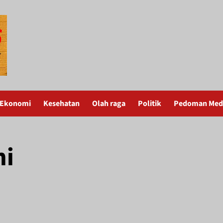
Ekonomi
Kesehatan
Olah raga
Politik
Pedoman Medi
ni