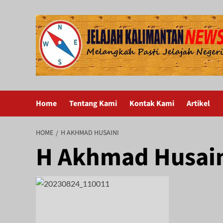
Skip
to
content
Home
Tentang Kami
Kontak Kami
Artikel
HOME
H AKHMAD HUSAINI
H Akhmad Husai