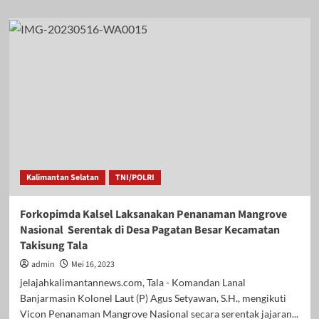
about
Jalin
Sinergitas,
TNI-
Polri
dan
Forkopimda
Kalsel
Gelar
Olahraga
Bersama
Kalimantan Selatan
TNI/POLRI
Forkopimda Kalsel Laksanakan Penanaman Mangrove
Nasional Serentak di Desa Pagatan Besar Kecamatan
Takisung Tala
admin
Mei 16, 2023
jelajahkalimantannews.com, Tala - Komandan Lanal
Banjarmasin Kolonel Laut (P) Agus Setyawan, S.H., mengikuti
Vicon Penanaman Mangrove Nasional secara serentak jajaran...