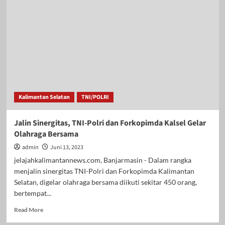
Karhutla
2026,
Lanud
Sjamsudin
Noor
Perkuat
Sinergi
Bersama
Forkopimda
Kalsel
Kalimantan Selatan
TNI/POLRI
dalam
Apel
Kesiapsiagaan
Jalin Sinergitas, TNI-Polri dan Forkopimda Kalsel Gelar
Olahraga Bersama
admin
Juni 13, 2023
jelajahkalimantannews.com, Banjarmasin - Dalam rangka
menjalin sinergitas TNI-Polri dan Forkopimda Kalimantan
Selatan, digelar olahraga bersama diikuti sekitar 450 orang,
bertempat...
Read
Read More
more