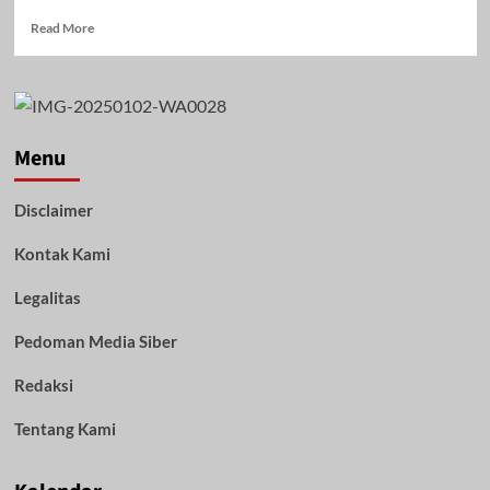
Read
Read More
more
about
Forkopimda
Kalsel
Laksanakan
Penanaman
Menu
Mangrove
Nasional
Disclaimer
Serentak
di
Kontak Kami
Desa
Pagatan
Besar
Legalitas
Kecamatan
Takisung
Pedoman Media Siber
Tala
Redaksi
Tentang Kami