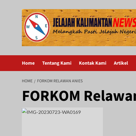
Skip
to
content
Home
Tentang Kami
Kontak Kami
Artikel
HOME
FORKOM RELAWAN ANIES
FORKOM Relawan