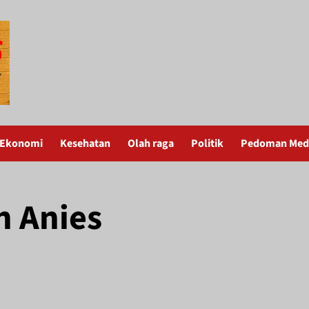
Ekonomi
Kesehatan
Olah raga
Politik
Pedoman Medi
 Anies