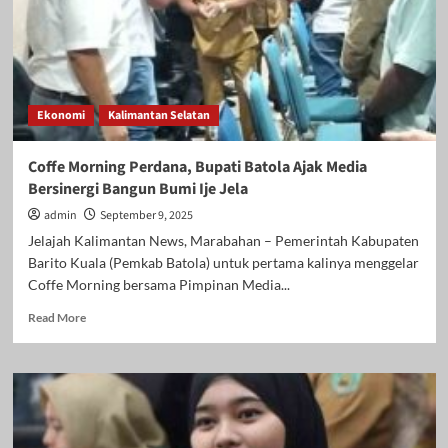
Ekonomi
Kalimantan Selatan
Coffe Morning Perdana, Bupati Batola Ajak Media
Bersinergi Bangun Bumi Ije Jela
admin
September 9, 2025
Jelajah Kalimantan News, Marabahan – Pemerintah Kabupaten
Barito Kuala (Pemkab Batola) untuk pertama kalinya menggelar
Coffe Morning bersama Pimpinan Media...
Read
Read More
more
about
Coffe
Morning
Perdana,
Bupati
Batola