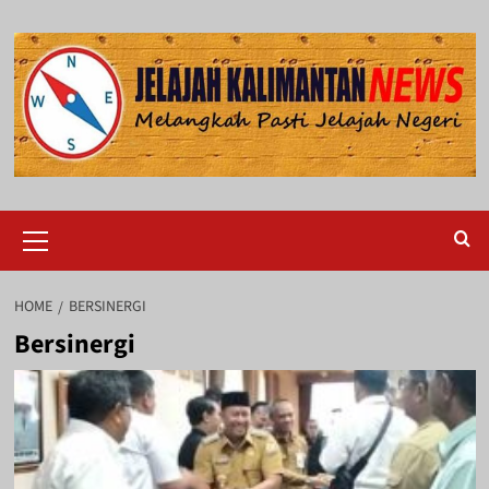
Skip
to
content
Primary
Menu
HOME
BERSINERGI
Bersinergi