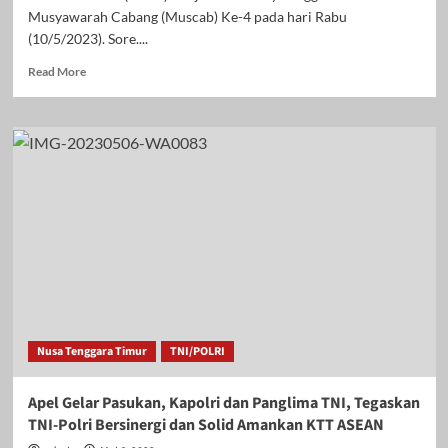
Musyawarah Cabang (Muscab) Ke-4 pada hari Rabu
(10/5/2023). Sore....
Read
Read More
more
about
Gelar
Muscab,
HDCI
Banjarbaru
Berperan
Aktif
dan
Bersinergi
Bersama
Stakeholder
di
wilayahnya
Nusa Tenggara Timur
TNI/POLRI
Apel Gelar Pasukan, Kapolri dan Panglima TNI, Tegaskan
TNI-Polri Bersinergi dan Solid Amankan KTT ASEAN