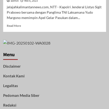
admin
Mei 6, 2023
jelajahkalimantannews.com, NTT - Kapolri Jenderal Listyo Sigit
Prabowo bersama dengan Panglima TNI Laksamana Yudo
Margono memimpin Apel Gelar Pasukan dalam...
Read
Read More
more
about
Apel
Gelar
Pasukan,
Kapolri
Menu
dan
Panglima
Disclaimer
TNI,
Tegaskan
Kontak Kami
TNI-
Polri
Bersinergi
Legalitas
dan
Solid
Pedoman Media Siber
Amankan
KTT
Redaksi
ASEAN