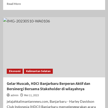
Read
Read More
more
about
P2P
dan
Bupati
Tabalong
Bersinergi
Perkuat
Penanganan
KLB
DBD
di
Bumi
Saraba
Ekonomi
Kalimantan Selatan
Kawa
Gelar Muscab, HDCI Banjarbaru Berperan Aktif dan
Bersinergi Bersama Stakeholder di wilayahnya
admin
Mei 11, 2023
jelajahkalimantannews.com, Banjarbaru - Harley Davidson
Club Indonesia (HDCI) Banjarbaru menyelenggarakan acara