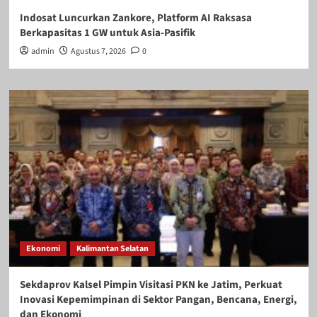
Indosat Luncurkan Zankore, Platform AI Raksasa
Berkapasitas 1 GW untuk Asia-Pasifik
admin
Agustus 7, 2026
0
Ekonomi
Kalimantan Selatan
Sekdaprov Kalsel Pimpin Visitasi PKN ke Jatim, Perkuat
Inovasi Kepemimpinan di Sektor Pangan, Bencana, Energi,
dan Ekonomi