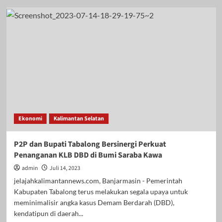
Transformasi
FORWAKADA
Jadi
ASWAKADA,
Wabup
Batola:
Saatnya
Bersinergi
untuk
Masa
Depan
Bangsa
Ekonomi
Kalimantan Selatan
P2P dan Bupati Tabalong Bersinergi Perkuat
Penanganan KLB DBD di Bumi Saraba Kawa
admin
Juli 14, 2023
jelajahkalimantannews.com, Banjarmasin - Pemerintah
Kabupaten Tabalong terus melakukan segala upaya untuk
meminimalisir angka kasus Demam Berdarah (DBD),
kendatipun di daerah...