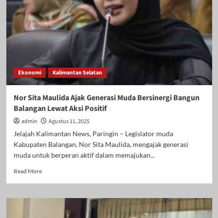
Ajak
Media
Bersinergi
Bangun
Bumi
Ije
Jela
Ekonomi
Kalimantan Selatan
Nor Sita Maulida Ajak Generasi Muda Bersinergi Bangun
Balangan Lewat Aksi Positif
admin
Agustus 11, 2025
Jelajah Kalimantan News, Paringin – Legislator muda
Kabupaten Balangan, Nor Sita Maulida, mengajak generasi
muda untuk berperan aktif dalam memajukan...
Read
Read More
more
about
Nor
Sita
Maulida