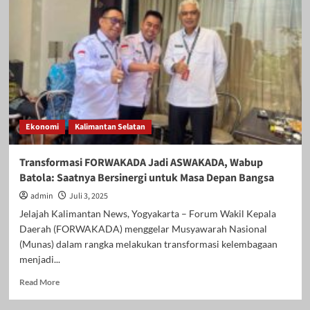
Ajak
Generasi
Muda
Bersinergi
Bangun
Balangan
Lewat
Aksi
Positif
Ekonomi
Kalimantan Selatan
Transformasi FORWAKADA Jadi ASWAKADA, Wabup
Batola: Saatnya Bersinergi untuk Masa Depan Bangsa
admin
Juli 3, 2025
Jelajah Kalimantan News, Yogyakarta – Forum Wakil Kepala
Daerah (FORWAKADA) menggelar Musyawarah Nasional
(Munas) dalam rangka melakukan transformasi kelembagaan
menjadi...
Read
Read More
more
about