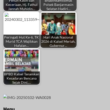
Penuh Kasih dan
Bhabinkamtibmas
Keceriaan, Hj. Fathul
Polsek Banjarmasin
Jannah Muhidin…
Selatan Hadiri…
Peringati Hut Ke-6, TK
Hari Anak Nasional
Murid TCA Wajibkan
2026 di Kalsel Meriah,
Hafalan…
Gubernur…
BPBD Kalsel Tanamkan
Kesadaran Bencana
Sejak Dini,…
Menu