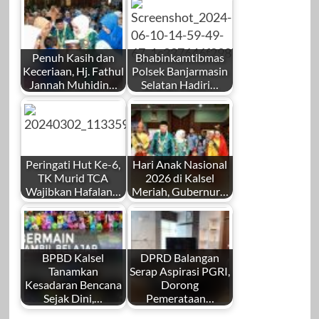
Penuh Kasih dan
Bhabinkamtibmas
Keceriaan, Hj. Fathul
Polsek Banjarmasin
Jannah Muhidin…
Selatan Hadiri…
Peringati Hut Ke-6,
Hari Anak Nasional
TK Murid TCA
2026 di Kalsel
Wajibkan Hafalan…
Meriah, Gubernur…
BPBD Kalsel
DPRD Balangan
Tanamkan
Serap Aspirasi PGRI,
Kesadaran Bencana
Dorong
Sejak Dini,…
Pemerataan…