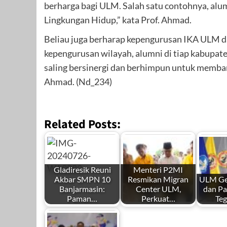
berharga bagi ULM. Salah satu contohnya, alu
Lingkungan Hidup,” kata Prof. Ahmad.
Beliau juga berharap kepengurusan IKA ULM da
kepengurusan wilayah, alumni di tiap kabupate
saling bersinergi dan berhimpun untuk memban
Ahmad. (Nd_234)
Related Posts:
Gladiresik Reuni
Menteri P2MI
Akbar SMPN 10
Resmikan Migran
ULM Gen
Banjarmasin:
Center ULM,
dan Pa
Paman…
Perkuat…
Te