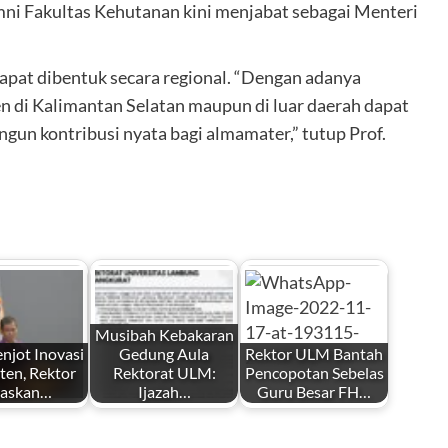
mni Fakultas Kehutanan kini menjabat sebagai Menteri
pat dibentuk secara regional. “Dengan adanya
n di Kalimantan Selatan maupun di luar daerah dapat
gun kontribusi nyata bagi almamater,” tutup Prof.
Musibah Kebakaran
jot Inovasi
Gedung Aula
Rektor ULM Bantah
ten, Rektor
Rektorat ULM:
Pencopotan Sebelas
gaskan…
Ijazah…
Guru Besar FH…