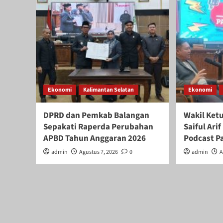
Ekonomi
Kalimantan Selatan
Ekonomi
DPRD dan Pemkab Balangan
Wakil Ket
Sepakati Raperda Perubahan
Saiful Ar
APBD Tahun Anggaran 2026
Podcast P
admin
Agustus 7, 2026
0
admin
A