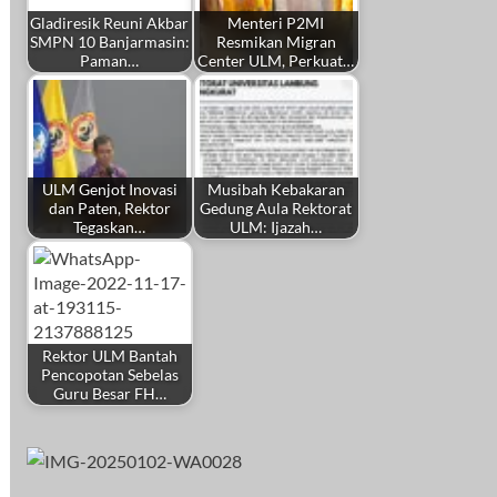
Gladiresik Reuni Akbar
Menteri P2MI
SMPN 10 Banjarmasin:
Resmikan Migran
Paman…
Center ULM, Perkuat…
ULM Genjot Inovasi
Musibah Kebakaran
dan Paten, Rektor
Gedung Aula Rektorat
Tegaskan…
ULM: Ijazah…
Rektor ULM Bantah
Pencopotan Sebelas
Guru Besar FH…