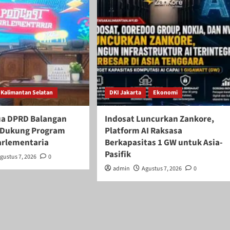
Kalimantan Selatan
DKI Jakarta
Ekonomi
ua DPRD Balangan
Indosat Luncurkan Zankore,
if Dukung Program
Platform AI Raksasa
arlementaria
Berkapasitas 1 GW untuk Asia-
Pasifik
gustus 7, 2026
0
admin
Agustus 7, 2026
0