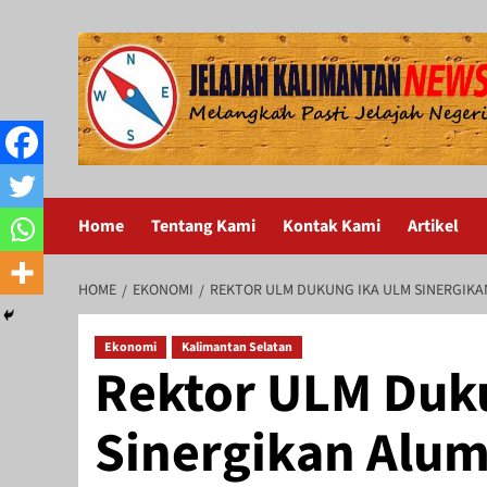
Skip
to
content
Home
Tentang Kami
Kontak Kami
Artikel
HOME
EKONOMI
REKTOR ULM DUKUNG IKA ULM SINERGIKA
Ekonomi
Kalimantan Selatan
Rektor ULM Duk
Sinergikan Alum