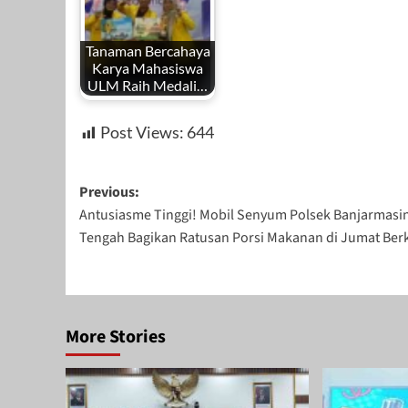
Tanaman Bercahaya
Karya Mahasiswa
ULM Raih Medali…
Post Views:
644
Post
Previous:
Antusiasme Tinggi! Mobil Senyum Polsek Banjarmasi
navigation
Tengah Bagikan Ratusan Porsi Makanan di Jumat Ber
More Stories