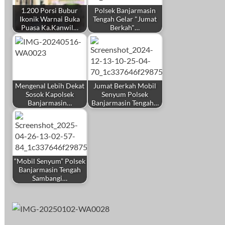
1.200 Porsi Bubur
Polsek Banjarmasin
Ikonik Warnai Buka
Tengah Gelar "Jumat
Puasa Ka.Kanwil…
Berkah"…
Mengenal Lebih Dekat
Jumat Berkah Mobil
Sosok Kapolsek
Senyum Polsek
Banjarmasin…
Banjarmasin Tengah…
“Mobil Senyum” Polsek
Banjarmasin Tengah
Sambangi…