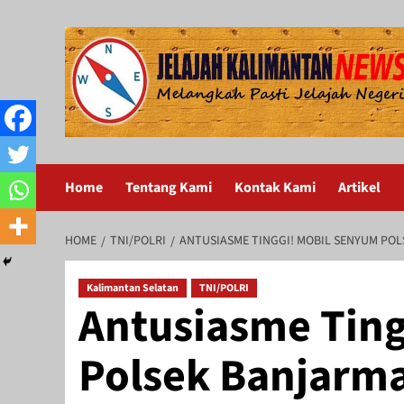
Skip
to
content
Home
Tentang Kami
Kontak Kami
Artikel
HOME
TNI/POLRI
ANTUSIASME TINGGI! MOBIL SENYUM PO
Kalimantan Selatan
TNI/POLRI
Antusiasme Tin
Polsek Banjarma