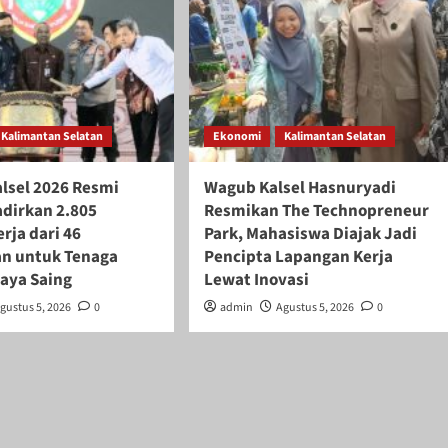
Kalimantan Selatan
Ekonomi
Kalimantan Selatan
alsel 2026 Resmi
Wagub Kalsel Hasnuryadi
adirkan 2.805
Resmikan The Technopreneur
rja dari 46
Park, Mahasiswa Diajak Jadi
n untuk Tenaga
Pencipta Lapangan Kerja
daya Saing
Lewat Inovasi
gustus 5, 2026
0
admin
Agustus 5, 2026
0