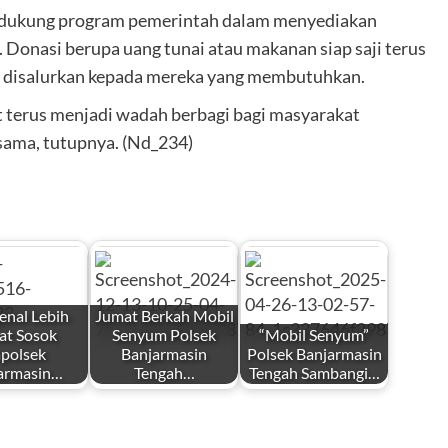
dukung program pemerintah dalam menyediakan
 Donasi berupa uang tunai atau makanan siap saji terus
uk disalurkan kepada mereka yang membutuhkan.
 terus menjadi wadah berbagi bagi masyarakat
ama, tutupnya. (Nd_234)
nal Lebih
Jumat Berkah Mobil
at Sosok
Senyum Polsek
“Mobil Senyum”
polsek
Banjarmasin
Polsek Banjarmasin
armasin…
Tengah…
Tengah Sambangi…