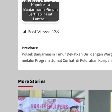
Kapolresta
Banjarmasin Pimpin
Sertijab Kasat
Lantas,…
Post Views:
438
Post
Previous:
Polsek Banjarmasin Timur Dekatkan Diri dengan War
navigation
melalui Program ‘Jumat Curhat’ di Kelurahan Kuripan
More Stories