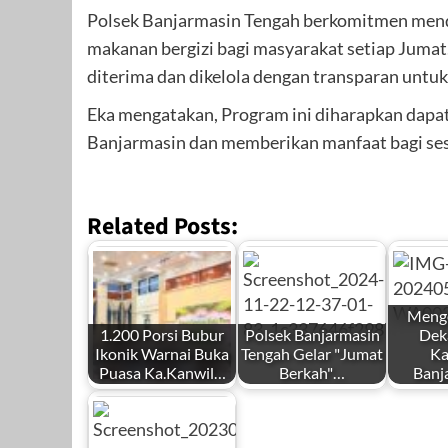
Polsek Banjarmasin Tengah berkomitmen men
makanan bergizi bagi masyarakat setiap Jumat.
diterima dan dikelola dengan transparan unt
Eka mengatakan, Program ini diharapkan dapat
Banjarmasin dan memberikan manfaat bagi ses
Related Posts:
Menge
1.200 Porsi Bubur
Polsek Banjarmasin
Dek
Ikonik Warnai Buka
Tengah Gelar "Jumat
Ka
Puasa Ka.Kanwil…
Berkah"…
Banj