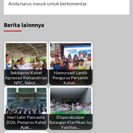
Anda harus
masuk
untuk berkomentar.
Berita lainnnya
Sekdaprov Kalsel
Hasnuryadi Lantik
Apresiasi Kemandirian
Pengurus Persambi
NPC, Sebut…
Kalsel…
Hari Lahir Pancasila
Disporabudpar
2026, Pemprov Kalsel
Balangan Klarifikasi Isu
Ajak…
Fasilitas…