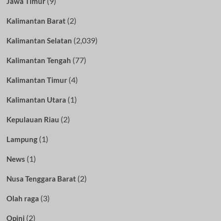
(9)
Jawa Timur
(2)
Kalimantan Barat
(2,039)
Kalimantan Selatan
(77)
Kalimantan Tengah
(4)
Kalimantan Timur
(1)
Kalimantan Utara
(2)
Kepulauan Riau
(1)
Lampung
(1)
News
(2)
Nusa Tenggara Barat
(3)
Olah raga
(2)
Opini