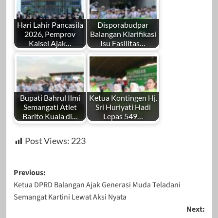
Hari Lahir Pancasila
Disporabudpar
2026, Pemprov
Balangan Klarifikasi
Kalsel Ajak…
Isu Fasilitas…
Bupati Bahrul Ilmi
Ketua Kontingen Hj.
Semangati Atlet
Sri Huriyati Hadi
Barito Kuala di…
Lepas 549…
Post Views:
223
Post
Previous:
Ketua DPRD Balangan Ajak Generasi Muda Teladani
navigation
Semangat Kartini Lewat Aksi Nyata
Next: