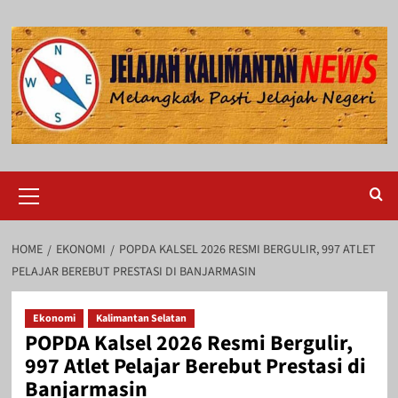
Skip
to
content
Primary
Menu
HOME
EKONOMI
POPDA KALSEL 2026 RESMI BERGULIR, 997 ATLET
PELAJAR BEREBUT PRESTASI DI BANJARMASIN
Ekonomi
Kalimantan Selatan
POPDA Kalsel 2026 Resmi Bergulir,
997 Atlet Pelajar Berebut Prestasi di
Banjarmasin