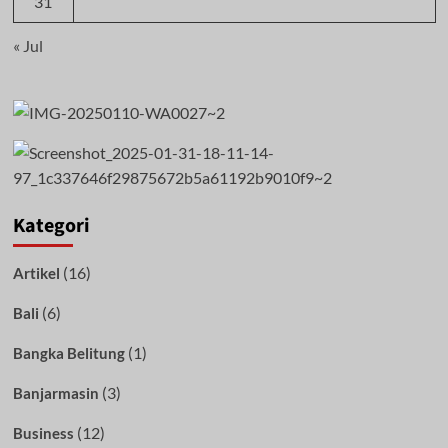
31
« Jul
Kategori
(16)
Artikel
(6)
Bali
(1)
Bangka Belitung
(3)
Banjarmasin
(12)
Business