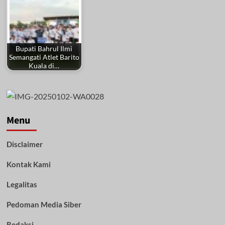
Bupati Bahrul Ilmi
Semangati Atlet Barito
Kuala di…
Menu
Disclaimer
Kontak Kami
Legalitas
Pedoman Media Siber
Redaksi