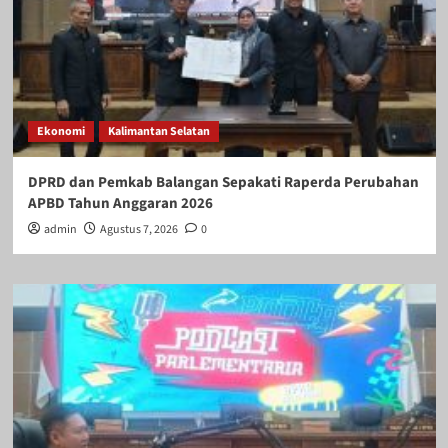
Ekonomi
Kalimantan Selatan
DPRD dan Pemkab Balangan Sepakati Raperda Perubahan
APBD Tahun Anggaran 2026
admin
Agustus 7, 2026
0