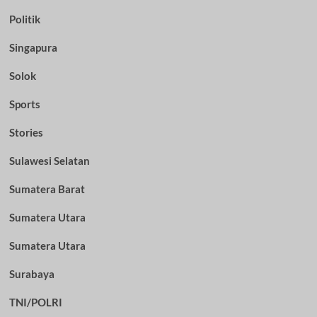
Politik
Singapura
Solok
Sports
Stories
Sulawesi Selatan
Sumatera Barat
Sumatera Utara
Sumatera Utara
Surabaya
TNI/POLRI