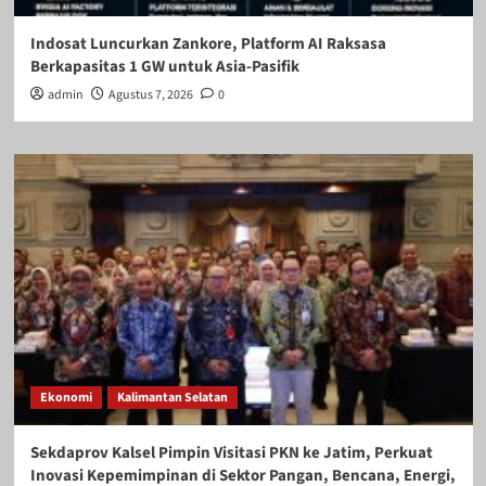
Indosat Luncurkan Zankore, Platform AI Raksasa
Berkapasitas 1 GW untuk Asia-Pasifik
admin
Agustus 7, 2026
0
Ekonomi
Kalimantan Selatan
Sekdaprov Kalsel Pimpin Visitasi PKN ke Jatim, Perkuat
Inovasi Kepemimpinan di Sektor Pangan, Bencana, Energi,