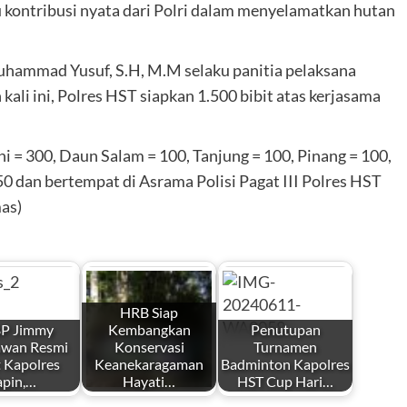
tu kontribusi nyata dari Polri dalam menyelamatkan hutan
ammad Yusuf, S.H, M.M selaku panitia pelaksana
li ini, Polres HST siapkan 1.500 bibit atas kerjasama
 = 300, Daun Salam = 100, Tanjung = 100, Pinang = 100,
0 dan bertempat di Asrama Polisi Pagat III Polres HST
as)
HRB Siap
P Jimmy
Kembangkan
Penutupan
awan Resmi
Konservasi
Turnamen
 Kapolres
Keanekaragaman
Badminton Kapolres
apin,…
Hayati…
HST Cup Hari…