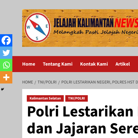
Skip
to
content
Home
Tentang Kami
Kontak Kami
Artikel
HOME
TNI/POLRI
POLRI LESTARIKAN NEGERI, POLRES HST
Kalimantan Selatan
TNI/POLRI
Polri Lestarikan
dan Jajaran Ser