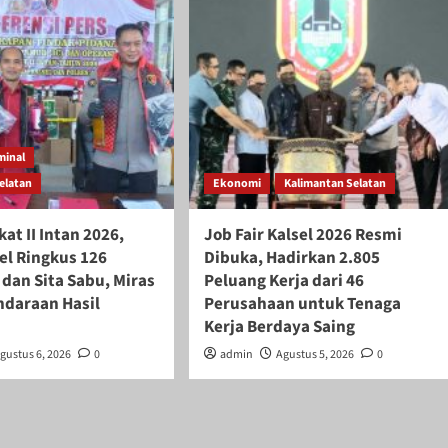
minal
elatan
Ekonomi
Kalimantan Selatan
kat II Intan 2026,
Job Fair Kalsel 2026 Resmi
el Ringkus 126
Dibuka, Hadirkan 2.805
dan Sita Sabu, Miras
Peluang Kerja dari 46
ndaraan Hasil
Perusahaan untuk Tenaga
Kerja Berdaya Saing
gustus 6, 2026
0
admin
Agustus 5, 2026
0