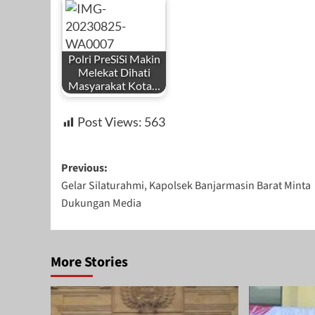
Polri PreSiSi Makin
Melekat Dihati
Masyarakat Kota…
Post Views:
563
Post
Previous:
Gelar Silaturahmi, Kapolsek Banjarmasin Barat Minta
navigation
Dukungan Media
More Stories