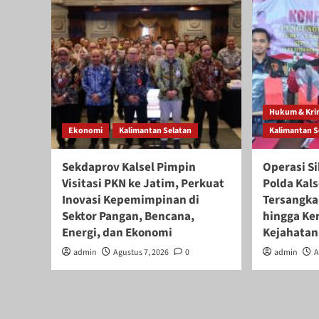
Hukum & Kri
Ekonomi
Kalimantan Selatan
Kalimantan S
Sekdaprov Kalsel Pimpin
Operasi Si
Visitasi PKN ke Jatim, Perkuat
Polda Kals
Inovasi Kepemimpinan di
Tersangka 
Sektor Pangan, Bencana,
hingga Ke
Energi, dan Ekonomi
Kejahatan
admin
Agustus 7, 2026
0
admin
A