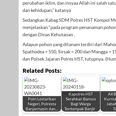
perubahan iklim, dan insyaa Allah ini salah sa
dan kehidupan,” katanya
Sedangkan Kabag SDM Polres HST Kompol Muh
menjelaskan “pada program penanaman pohon ka
dengan Dinas Kehutanan .
Adapun pohon yang ditanam terdiri dari Mahoni
Spathodea = 550, Sirsak = 200 dan Mangga = 15
dan Polsek Jajaran Polres HST, tutupnya. (Hum
Related Posts:
Kapolres HST
AKB
Polri Lestarikan
Serahkan Bansos
Kurni
Negeri, Polresta
Bagi Warga
Jabat
Banjarmasin dan…
Terdampak Banjir
T