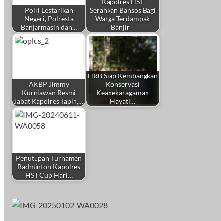
Kapolres HST
Polri Lestarikan
Serahkan Bansos Bagi
Negeri, Polresta
Warga Terdampak
Banjarmasin dan…
Banjir
HRB Siap Kembangkan
AKBP Jimmy
Konservasi
Kurniawan Resmi
Keanekaragaman
Jabat Kapolres Tapin,…
Hayati…
Penutupan Turnamen
Badminton Kapolres
HST Cup Hari…