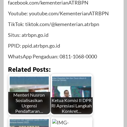
facebook.com/kementerianATRBPN
Youtube: youtube.com/KementerianATRBPN
TikTok: tiktok.com/@kementerian.atrbpn
Situs: atrbpn.go.id
PPID: ppid.atrbpn.go.id
WhatsApp Pengaduan: 0811-1068-0000
Related Posts:
Menteri Nusron
Sosialisasikan
Ketua Komisi II DPR
Urgensi
RI Apresiasi Langkah
Pendaftaran…
Konkret…