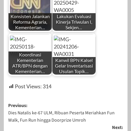
Konsisten Jalankan
Lakukan Evaluasi
Reforma Agraria,
Kinerja Triwulan I,
Kementerian…
Sekjen…
Koordinasi
Kementerian
Kanwil BPN Kalsel
ATR/BPN dengan
Gelar Inventarisasi
Kementerian…
Usulan Topik…
Post Views:
314
Post
Previous:
Dies Natalis ke-67 ULM, Ribuan Peserta Meriahkan Fun
navigation
Walk, Fun Run hingga Doorprize Umroh
Next: