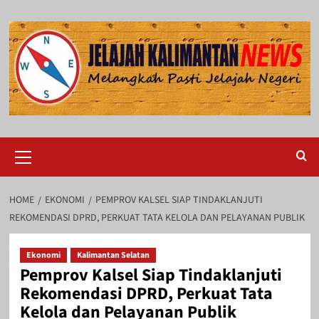
Skip
to
content
Primary
Menu
HOME
EKONOMI
PEMPROV KALSEL SIAP TINDAKLANJUTI
REKOMENDASI DPRD, PERKUAT TATA KELOLA DAN PELAYANAN PUBLIK
Ekonomi
Kalimantan Selatan
Pemprov Kalsel Siap Tindaklanjuti
Rekomendasi DPRD, Perkuat Tata
Kelola dan Pelayanan Publik