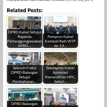
Related Posts:
DPRD Kalsel Setujui
Raperda
Pemprov Kalsel
Pertanggungjawaban
Kembali Raih WTP
APBD…
ke-13…
Seluruh Fraksi
Sekdaprov Kalsel
DPRD Balangan
Apresiasi
Setujui
Kemandirian NPC,
Pembahasan…
Sebut…
DPRD Balangan