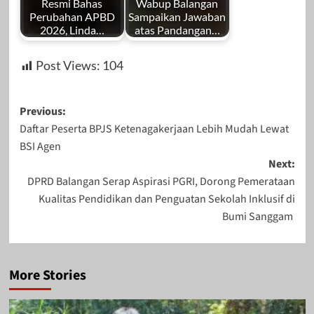
Resmi Bahas
Wabup Balangan
Perubahan APBD
Sampaikan Jawaban
2026, Linda…
atas Pandangan…
Post Views:
104
Post
Previous:
Daftar Peserta BPJS Ketenagakerjaan Lebih Mudah Lewat
navigation
BSI Agen
Next:
DPRD Balangan Serap Aspirasi PGRI, Dorong Pemerataan
Kualitas Pendidikan dan Penguatan Sekolah Inklusif di
Bumi Sanggam
More Stories