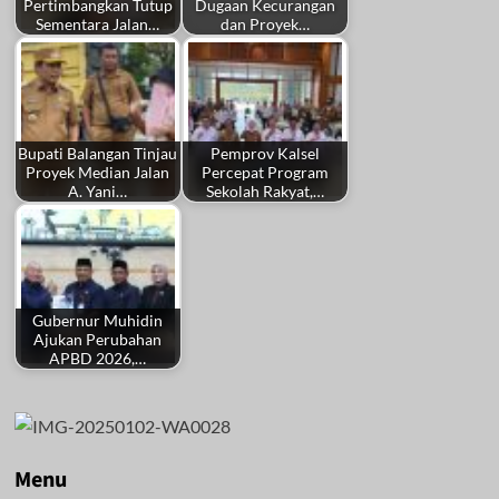
Pertimbangkan Tutup
Dugaan Kecurangan
Sementara Jalan…
dan Proyek…
Bupati Balangan Tinjau
Pemprov Kalsel
Proyek Median Jalan
Percepat Program
A. Yani…
Sekolah Rakyat,…
Gubernur Muhidin
Ajukan Perubahan
APBD 2026,…
Menu