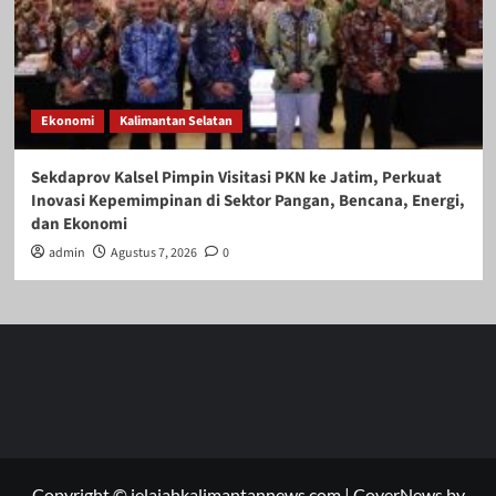
Ekonomi
Kalimantan Selatan
Sekdaprov Kalsel Pimpin Visitasi PKN ke Jatim, Perkuat
Inovasi Kepemimpinan di Sektor Pangan, Bencana, Energi,
dan Ekonomi
admin
Agustus 7, 2026
0
Copyright © jelajahkalimantannews.com
|
CoverNews
by