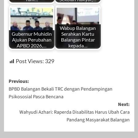
Wabup Balangan
Gubernur Muhidin
Serahkan Kartu
Ajukan Perubahan
Balangan Pintar
APBD 2026,…
kepada…
Post Views:
329
Post
Previous:
BPBD Balangan Bekali TRC dengan Pendampingan
navigation
Psikososial Pasca Bencana
Next:
Wahyudi Azhari: Raperda Disabilitas Harus Ubah Cara
Pandang Masyarakat Balangan