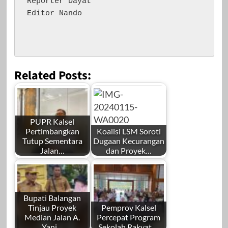
Reporter Dayat

Editor Nando

Related Posts:
PUPR Kalsel
Pertimbangkan
Koalisi LSM Soroti
Tutup Sementara
Dugaan Kecurangan
Jalan…
dan Proyek…
Bupati Balangan
Tinjau Proyek
Pemprov Kalsel
Median Jalan A.
Percepat Program
Yani…
Sekolah Rakyat,…