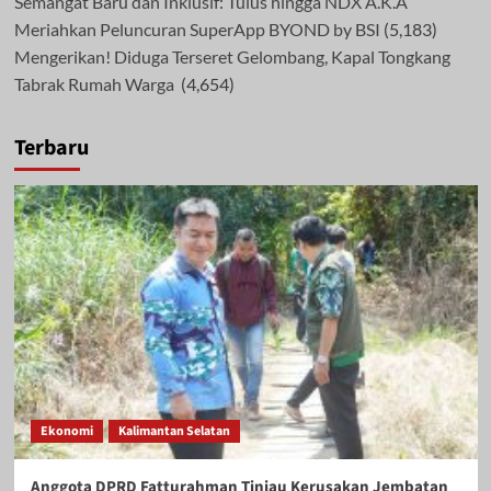
Semangat Baru dan Inklusif: Tulus hingga NDX A.K.A
Meriahkan Peluncuran SuperApp BYOND by BSI
(5,183)
Mengerikan! Diduga Terseret Gelombang, Kapal Tongkang
Tabrak Rumah Warga
(4,654)
Terbaru
Ekonomi
Kalimantan Selatan
Anggota DPRD Fatturahman Tinjau Kerusakan Jembatan