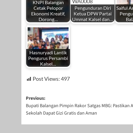
KNPI Balangan
Cetak Pelopor
Pengunduran Diri
Saiful A
Ekonomi Kreatif,
Ketua DPW Partai
Pengu
Dorong…
Ummat Kalsel dan…
Ba
Hasnuryadi Lantik
Pengurus Persambi
Kalsel…
Post Views:
497
Post
Previous:
Bupati Balangan Pimpin Rakor Satgas MBG: Pastikan 
navigation
Sekolah Dapat Gizi Gratis dan Aman