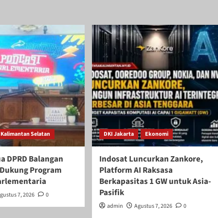
Kalimantan Selatan
DKI Jakarta
Ekonomi
ua DPRD Balangan
Indosat Luncurkan Zankore,
if Dukung Program
Platform AI Raksasa
arlementaria
Berkapasitas 1 GW untuk Asia-
Pasifik
gustus 7, 2026
0
admin
Agustus 7, 2026
0