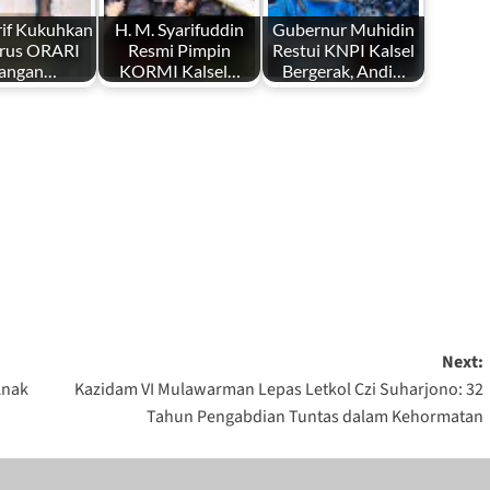
rif Kukuhkan
H. M. Syarifuddin
Gubernur Muhidin
rus ORARI
Resmi Pimpin
Restui KNPI Kalsel
langan…
KORMI Kalsel…
Bergerak, Andi…
Next:
Anak
Kazidam VI Mulawarman Lepas Letkol Czi Suharjono: 32
Tahun Pengabdian Tuntas dalam Kehormatan