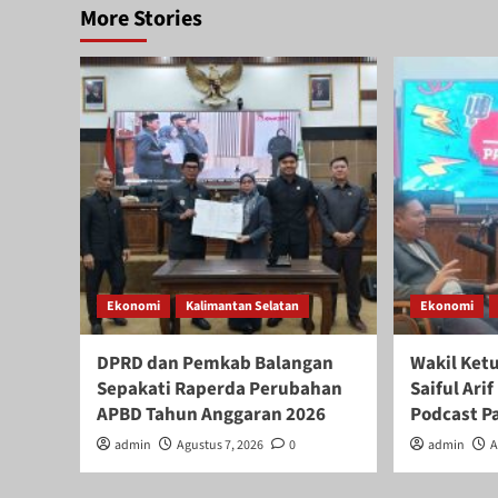
More Stories
Ekonomi
Kalimantan Selatan
Ekonomi
DPRD dan Pemkab Balangan
Wakil Ket
Sepakati Raperda Perubahan
Saiful Ar
APBD Tahun Anggaran 2026
Podcast P
admin
Agustus 7, 2026
0
admin
A