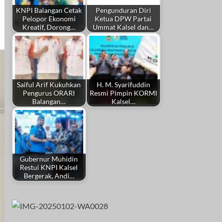
KNPI Balangan Cetak
Pengunduran Diri
Pelopor Ekonomi
Ketua DPW Partai
Kreatif, Dorong…
Ummat Kalsel dan…
Saiful Arif Kukuhkan
H. M. Syarifuddin
Pengurus ORARI
Resmi Pimpin KORMI
Balangan…
Kalsel…
Gubernur Muhidin
Restui KNPI Kalsel
Bergerak, Andi…