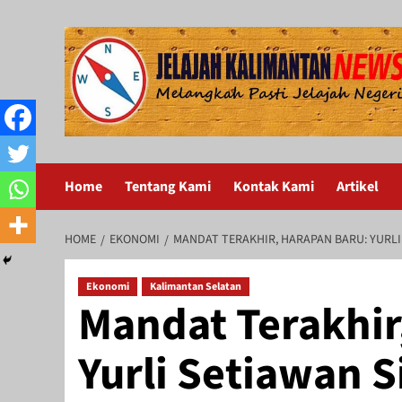
Skip
to
content
Home
Tentang Kami
Kontak Kami
Artikel
HOME
EKONOMI
MANDAT TERAKHIR, HARAPAN BARU: YURL
Ekonomi
Kalimantan Selatan
Mandat Terakhir
Yurli Setiawan 