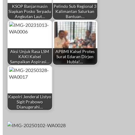
KSOP Banjarmasin
Pelindo Sub Regional 3
Siapkan Posko Terpadu
Kalimantan Salurkan
Angkutan Laut…
Bantuan…
Aksi Unjuk Rasa LSM
APBMI Kalsel Protes
KAKI Kalsel
Surat Edaran Dirjen
Sampaikan Aspirasi…
Hubla!…
Kapolri Jenderal Listyo
Sigit Prabowo
Dianugerahi…