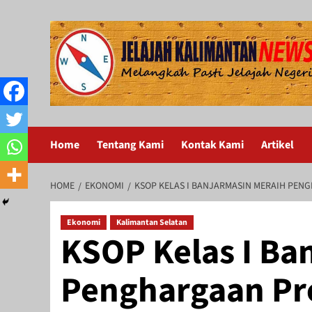
Skip
to
content
Home
Tentang Kami
Kontak Kami
Artikel
HOME
EKONOMI
KSOP KELAS I BANJARMASIN MERAIH PEN
Ekonomi
Kalimantan Selatan
KSOP Kelas I Ba
Penghargaan Pre