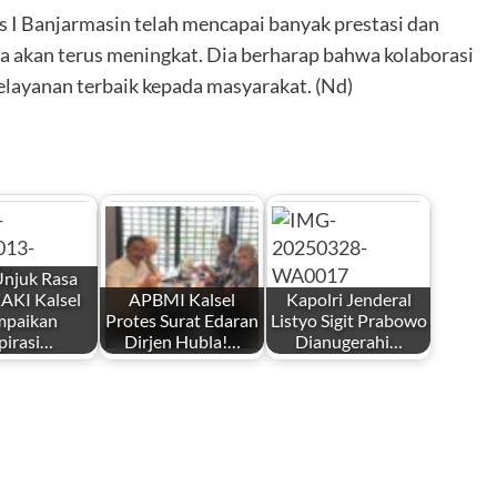
I Banjarmasin telah mencapai banyak prestasi dan
ka akan terus meningkat. Dia berharap bahwa kolaborasi
elayanan terbaik kepada masyarakat. (Nd)
Unjuk Rasa
AKI Kalsel
APBMI Kalsel
Kapolri Jenderal
mpaikan
Protes Surat Edaran
Listyo Sigit Prabowo
pirasi…
Dirjen Hubla!…
Dianugerahi…