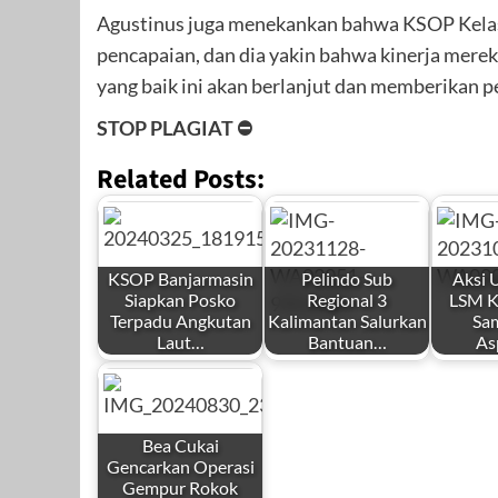
Agustinus juga menekankan bahwa KSOP Kelas 
pencapaian, dan dia yakin bahwa kinerja mere
yang baik ini akan berlanjut dan memberikan p
STOP PLAGIAT ⛔
Related Posts:
KSOP Banjarmasin
Pelindo Sub
Aksi 
Siapkan Posko
Regional 3
LSM K
Terpadu Angkutan
Kalimantan Salurkan
Sa
Laut…
Bantuan…
As
Bea Cukai
Gencarkan Operasi
Gempur Rokok