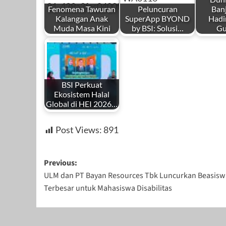
Fenomena Tawuran
Peluncuran
Ban
Kalangan Anak
SuperApp BYOND
Hadi
Muda Masa Kini
by BSI: Solusi…
Gu
BSI Perkuat
Ekosistem Halal
Global di HEI 2026…
Post Views:
891
Post
Previous:
ULM dan PT Bayan Resources Tbk Luncurkan Beasisw
navigation
Terbesar untuk Mahasiswa Disabilitas