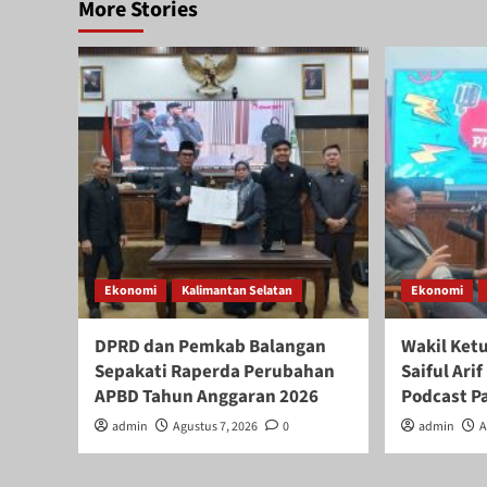
More Stories
Ekonomi
Kalimantan Selatan
Ekonomi
DPRD dan Pemkab Balangan
Wakil Ket
Sepakati Raperda Perubahan
Saiful Ar
APBD Tahun Anggaran 2026
Podcast P
admin
Agustus 7, 2026
0
admin
A