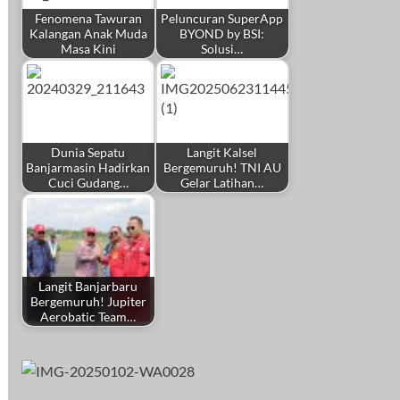
Fenomena Tawuran
Peluncuran SuperApp
Kalangan Anak Muda
BYOND by BSI:
Masa Kini
Solusi…
Dunia Sepatu
Langit Kalsel
Banjarmasin Hadirkan
Bergemuruh! TNI AU
Cuci Gudang…
Gelar Latihan…
Langit Banjarbaru
Bergemuruh! Jupiter
Aerobatic Team…