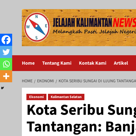
Skip
to
content
Home
Tentang Kami
Kontak Kami
Artikel
HOME
EKONOMI
KOTA SERIBU SUNGAI DI UJUNG TANTANG
Ekonomi
Kalimantan Selatan
Kota Seribu Sun
Tantangan: Banj