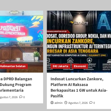
Kalimantan Selatan
DKI Jakarta
Ekonomi
ua DPRD Balangan
Indosat Luncurkan Zankore,
if Dukung Program
Platform AI Raksasa
arlementaria
Berkapasitas 1 GW untuk Asia-
Pasifik
gustus 7, 2026
0
admin
Agustus 7, 2026
0