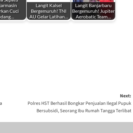
jarmasin
Langit Kalsel
Langit Banjarbaru
rkan Cuci
Bergemuruh! TNI
Bergemuruh! Jupiter
dang…
AU Gelar Latihan…
Aerobatic Team…
Next:
a
Polres HST Berhasil Bongkar Penjualan Ilegal Pupuk
Bersubsidi, Seorang Ibu Rumah Tangga Terlibat