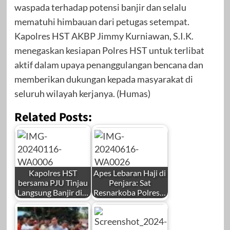
waspada terhadap potensi banjir dan selalu
mematuhi himbauan dari petugas setempat.
Kapolres HST AKBP Jimmy Kurniawan, S.I.K.
menegaskan kesiapan Polres HST untuk terlibat
aktif dalam upaya penanggulangan bencana dan
memberikan dukungan kepada masyarakat di
seluruh wilayah kerjanya. (Humas)
Related Posts:
Kapolres HST
Apes Lebaran Haji di
bersama PJU Tinjau
Penjara: Sat
Langsung Banjir di…
Resnarkoba Polres…