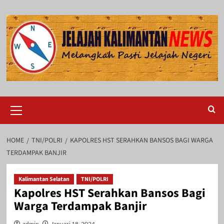
Skip
to
content
Primary
Menu
HOME
TNI/POLRI
KAPOLRES HST SERAHKAN BANSOS BAGI WARGA
TERDAMPAK BANJIR
Kalimantan Selatan
TNI/POLRI
Kapolres HST Serahkan Bansos Bagi
Warga Terdampak Banjir
admin
Januari 18, 2024