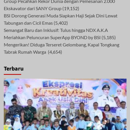
Group Pecahkan Rekor Dunia dengan Pemesanan 2.000
Ekskavator dari SANY Group
(19,152)
BSI Dorong Generasi Muda Siapkan Haji Sejak Dini Lewat
Tabungan dan Cicil Emas
(5,402)
Semangat Baru dan Inklusif: Tulus hingga NDX A.K.A
Meriahkan Peluncuran SuperApp BYOND by BSI
(5,185)
Mengerikan! Diduga Terseret Gelombang, Kapal Tongkang
Tabrak Rumah Warga
(4,654)
Terbaru