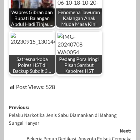
Wapres Gibran dan
Fenomena Tawuran
Bupati Balangan
Kalangan Anak
Abdul Hadi Tinjau…
Muda Masa Kini
Satresnarkoba
Pedang Pora Iringi
Polres HST di
Pisah Sambut
Backup Subdit 3…
Kapolres HST
Post Views:
528
Post
Previous:
Pelaku Narkotika Jenis Sabu Diamankan di Mahang
navigation
Sungai Hanyar
Next:
Bekerja Penuh Dedikasi, Anggota Polsek Cempaka