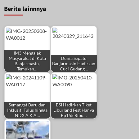
Berita lainnnya
IM3 Mengajak
Masyarakat di Kota
Dunia Sepatu
Banjarmasin,
Banjarmasin Hadirkan
Temukan…
Cuci Gudang…
Semangat Baru dan
BSI Hadirkan Tiket
Inklusif: Tulus hingga
Liburland Fest Hanya
NDX A.K.A…
Rp155 Ribu…