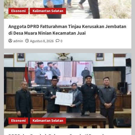
Ekonomi
Kalimantan Selatan
Anggota DPRD Fatturahman Tinjau Kerusakan Jembatan
di Desa Muara Ninian Kecamatan Juai
admin
Agustus 8, 2026
0
Ekonomi
Kalimantan Selatan