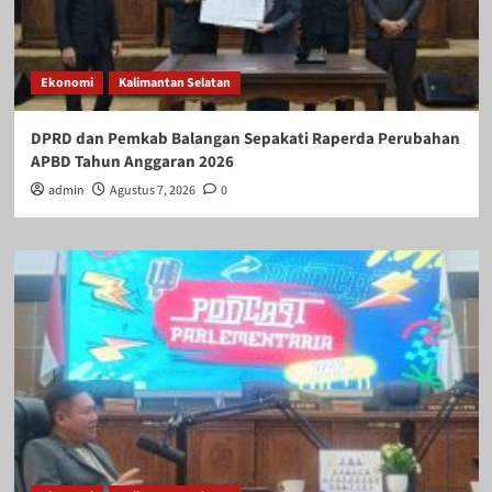
Ekonomi
Kalimantan Selatan
DPRD dan Pemkab Balangan Sepakati Raperda Perubahan
APBD Tahun Anggaran 2026
admin
Agustus 7, 2026
0