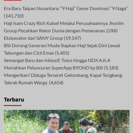
Era Baru Taipan Nusantara: “9 Haji” Geser Dominasi “9 Naga”
(141,710)
Haji Isam Crazy Rich Kalsel Melalui Perusahaannya Jhonlin
Group Pecahkan Rekor Dunia dengan Pemesanan 2.000
Ekskavator dari SANY Group
(19,147)
BSI Dorong Generasi Muda Siapkan Haji Sejak Dini Lewat
Tabungan dan Cicil Emas
(5,401)
Semangat Baru dan Inklusif: Tulus hingga NDX A.K.A
Meriahkan Peluncuran SuperApp BYOND by BSI
(5,183)
Mengerikan! Diduga Terseret Gelombang, Kapal Tongkang
Tabrak Rumah Warga
(4,654)
Terbaru