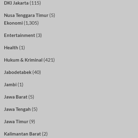
(115)
DKI Jakarta
(5)
Nusa Tenggara Timur
(1,305)
Ekonomi
(3)
Entertainment
(1)
Health
(421)
Hukum & Kriminal
(40)
Jabodetabek
(1)
Jambi
(5)
Jawa Barat
(5)
Jawa Tengah
(9)
Jawa Timur
(2)
Kalimantan Barat