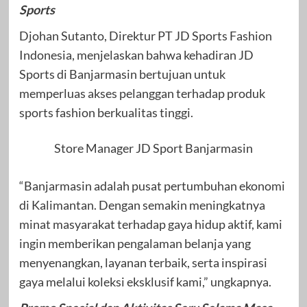
Sports
Djohan Sutanto, Direktur PT JD Sports Fashion
Indonesia, menjelaskan bahwa kehadiran JD
Sports di Banjarmasin bertujuan untuk
memperluas akses pelanggan terhadap produk
sports fashion berkualitas tinggi.
Store Manager JD Sport Banjarmasin
“Banjarmasin adalah pusat pertumbuhan ekonomi
di Kalimantan. Dengan semakin meningkatnya
minat masyarakat terhadap gaya hidup aktif, kami
ingin memberikan pengalaman belanja yang
menyenangkan, layanan terbaik, serta inspirasi
gaya melalui koleksi eksklusif kami,” ungkapnya.