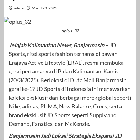
admin
Maret 20, 2025
oplus_32
Jelajah Kalimantan News, Banjarmasin
– JD
Sports, ritel sports fashion ternama di bawah
Erajaya Active Lifestyle (ERAL), resmi membuka
gerai pertamanya di Pulau Kalimantan, Kamis
(20/3/2025). Berlokasi di Duta Mall Banjarmasin,
gerai ke-17 JD Sports di Indonesia ini menawarkan
koleksi eksklusif dari berbagai merek global seperti
Nike, adidas, PUMA, New Balance, Crocs, serta
brand eksklusif JD Sports seperti Supply and
Demand, Fanatics, dan McKenzie.
Banjarmasin Jadi Lokasi Strategis Ekspansi JD