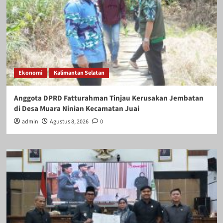
Ekonomi
Kalimantan Selatan
Anggota DPRD Fatturahman Tinjau Kerusakan Jembatan
di Desa Muara Ninian Kecamatan Juai
admin
Agustus 8, 2026
0