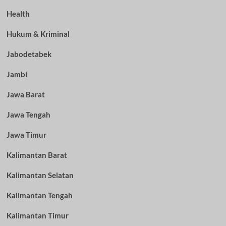
Health
Hukum & Kriminal
Jabodetabek
Jambi
Jawa Barat
Jawa Tengah
Jawa Timur
Kalimantan Barat
Kalimantan Selatan
Kalimantan Tengah
Kalimantan Timur