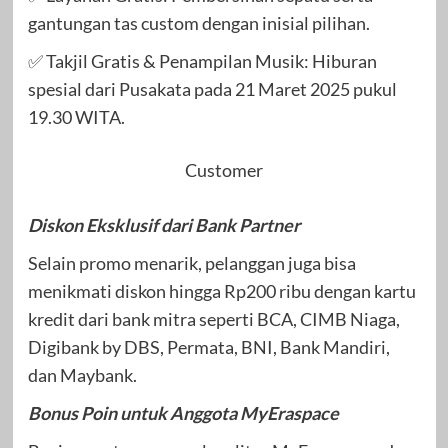
gantungan tas custom dengan inisial pilihan.
✅ Takjil Gratis & Penampilan Musik: Hiburan
spesial dari Pusakata pada 21 Maret 2025 pukul
19.30 WITA.
Customer
Diskon Eksklusif dari Bank Partner
Selain promo menarik, pelanggan juga bisa
menikmati diskon hingga Rp200 ribu dengan kartu
kredit dari bank mitra seperti BCA, CIMB Niaga,
Digibank by DBS, Permata, BNI, Bank Mandiri,
dan Maybank.
Bonus Poin untuk Anggota MyEraspace