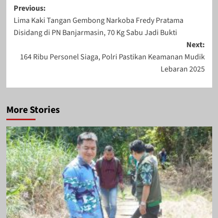
Post
Previous:
Lima Kaki Tangan Gembong Narkoba Fredy Pratama
navigation
Disidang di PN Banjarmasin, 70 Kg Sabu Jadi Bukti
Next:
164 Ribu Personel Siaga, Polri Pastikan Keamanan Mudik
Lebaran 2025
More Stories