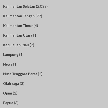
(2,039)
Kalimantan Selatan
(77)
Kalimantan Tengah
(4)
Kalimantan Timur
(1)
Kalimantan Utara
(2)
Kepulauan Riau
(1)
Lampung
(1)
News
(2)
Nusa Tenggara Barat
(3)
Olah raga
(2)
Opini
(3)
Papua