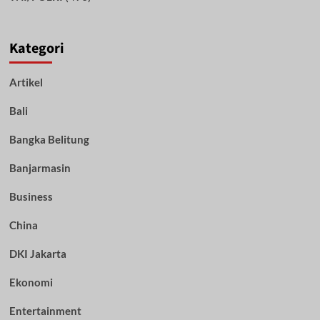
Kategori
Artikel
Bali
Bangka Belitung
Banjarmasin
Business
China
DKI Jakarta
Ekonomi
Entertainment