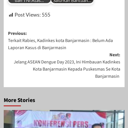
dan TNI Atas…
Salurkan Bantuan…
Post Views:
555
Post
Previous:
Terkait Rabies, Kadinkes kota Banjarmasin : Belum Ada
navigation
Laporan Kasus di Banjarmasin
Next:
Jelang ASEAN Dengue Day 2023, Ini Himbauan Kadinkes
Kota Banjarmasin Kepada Puskesmas Se Kota
Banjarmasin
More Stories