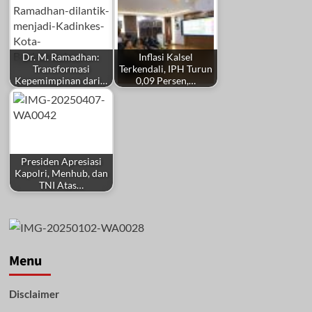
Dr. M. Ramadhan:
Inflasi Kalsel
Transformasi
Terkendali, IPH Turun
Kepemimpinan dari…
0,09 Persen,…
Presiden Apresiasi
Kapolri, Menhub, dan
TNI Atas…
Menu
Disclaimer