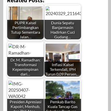
Related Posts:
PUPR Kalsel
Dunia Sepatu
Pertimbangkan
Banjarmasin
Tutup Sementara
Hadirkan Cuci
Jalan…
Gudang…
Dr. M. Ramadhan:
Transformasi
Inflasi Kalsel
Kepemimpinan
Terkendali, IPH
dari…
Turun 0,09 Persen,…
Presiden Apresiasi
Pemkab Barito
Kapolri, Menhub,
Kuala Tancap Gas