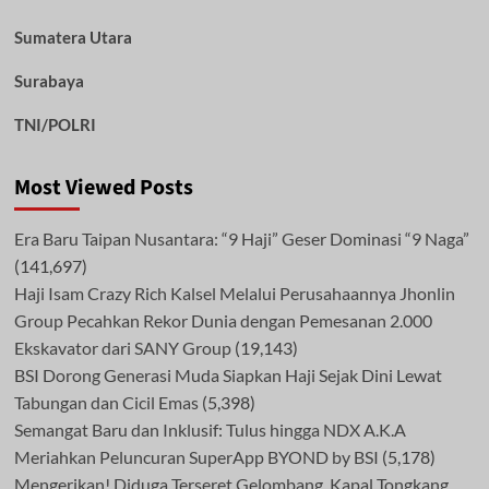
Sumatera Utara
Surabaya
TNI/POLRI
Most Viewed Posts
Era Baru Taipan Nusantara: “9 Haji” Geser Dominasi “9 Naga”
(141,697)
Haji Isam Crazy Rich Kalsel Melalui Perusahaannya Jhonlin
Group Pecahkan Rekor Dunia dengan Pemesanan 2.000
Ekskavator dari SANY Group
(19,143)
BSI Dorong Generasi Muda Siapkan Haji Sejak Dini Lewat
Tabungan dan Cicil Emas
(5,398)
Semangat Baru dan Inklusif: Tulus hingga NDX A.K.A
Meriahkan Peluncuran SuperApp BYOND by BSI
(5,178)
Mengerikan! Diduga Terseret Gelombang, Kapal Tongkang