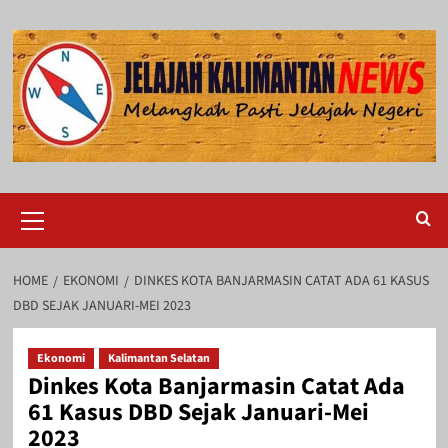
Skip
to
content
Primary
Menu
HOME
EKONOMI
DINKES KOTA BANJARMASIN CATAT ADA 61 KASUS
DBD SEJAK JANUARI-MEI 2023
Ekonomi
Kalimantan Selatan
Dinkes Kota Banjarmasin Catat Ada
61 Kasus DBD Sejak Januari-Mei
2023