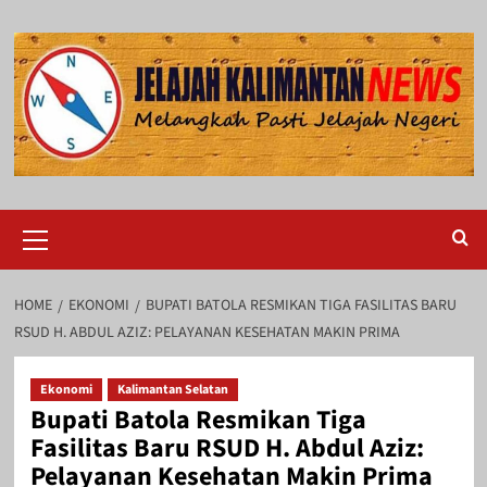
Skip
to
content
Primary
Menu
HOME
EKONOMI
BUPATI BATOLA RESMIKAN TIGA FASILITAS BARU
RSUD H. ABDUL AZIZ: PELAYANAN KESEHATAN MAKIN PRIMA
Ekonomi
Kalimantan Selatan
Bupati Batola Resmikan Tiga
Fasilitas Baru RSUD H. Abdul Aziz:
Pelayanan Kesehatan Makin Prima