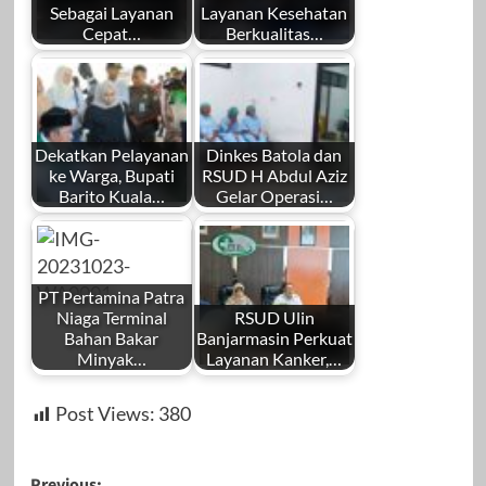
Sebagai Layanan
Layanan Kesehatan
Cepat…
Berkualitas…
Dekatkan Pelayanan
Dinkes Batola dan
ke Warga, Bupati
RSUD H Abdul Aziz
Barito Kuala…
Gelar Operasi…
PT Pertamina Patra
Niaga Terminal
RSUD Ulin
Bahan Bakar
Banjarmasin Perkuat
Minyak…
Layanan Kanker,…
Post Views:
380
Previous: