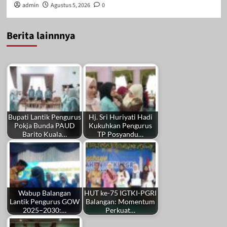
admin
Agustus 5, 2026
0
Berita lainnnya
Bupati Lantik Pengurus
Hj. Sri Huriyati Hadi
Pokja Bunda PAUD
Kukuhkan Pengurus
Barito Kuala…
TP Posyandu…
Wabup Balangan
HUT ke-75 IGTKI-PGRI
Lantik Pengurus GOW
Balangan: Momentum
2025–2030:…
Perkuat…