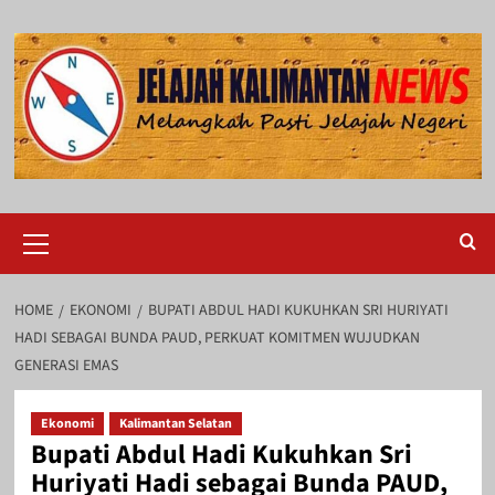
Skip
to
content
Primary
Menu
HOME
EKONOMI
BUPATI ABDUL HADI KUKUHKAN SRI HURIYATI
HADI SEBAGAI BUNDA PAUD, PERKUAT KOMITMEN WUJUDKAN
GENERASI EMAS
Ekonomi
Kalimantan Selatan
Bupati Abdul Hadi Kukuhkan Sri
Huriyati Hadi sebagai Bunda PAUD,