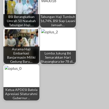
BSI Berangkatkan
Tabungan Haji Tumbuh
Umrah 50 Nasabah
16,74%, BSI Siap Layani
Tabungan Haji,…
Jamaah…
Asrama Haji
Embarkasi
Lomba Jukung B6
Banjarmasin Miliki
Semarakkan Hari
Gedung Baru…
Bhayangkara ke-78 di…
Ketua APDESI Batola
Apresiasi Silaturahmi
Gubernur…