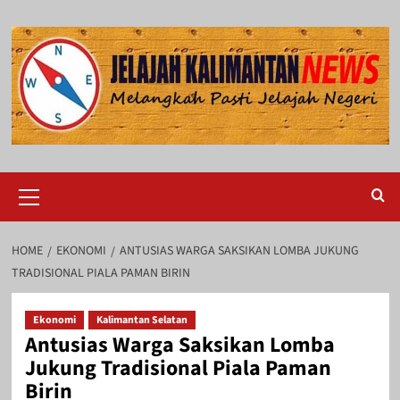
Skip
to
content
Primary
Menu
HOME
EKONOMI
ANTUSIAS WARGA SAKSIKAN LOMBA JUKUNG
TRADISIONAL PIALA PAMAN BIRIN
Ekonomi
Kalimantan Selatan
Antusias Warga Saksikan Lomba
Jukung Tradisional Piala Paman
Birin