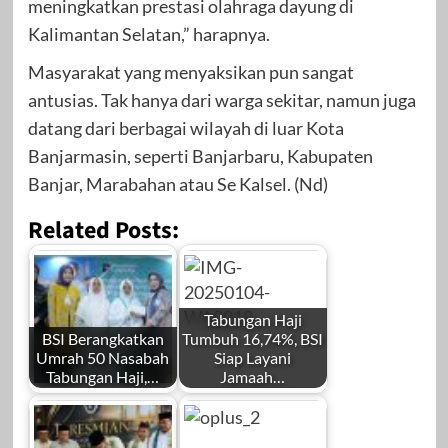
meningkatkan prestasi olahraga dayung di
Kalimantan Selatan,” harapnya.
Masyarakat yang menyaksikan pun sangat
antusias. Tak hanya dari warga sekitar, namun juga
datang dari berbagai wilayah di luar Kota
Banjarmasin, seperti Banjarbaru, Kabupaten
Banjar, Marabahan atau Se Kalsel. (Nd)
Related Posts:
Tabungan Haji
BSI Berangkatkan
Tumbuh 16,74%, BSI
Umrah 50 Nasabah
Siap Layani
Tabungan Haji,…
Jamaah…