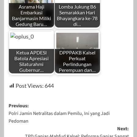
Asrama Haji
Lomba Jukung B6
Embarkasi
Semarakkan Hari
Banjarmasin Miliki
Bhayangkara ke-78
Gedung Baru…
di…
Ketua APDESI
DPPPAKB Kalsel
Batola Apresiasi
Perkuat
Silaturahmi
Perlindungan
Gubernur…
Perempuan dan…
Post Views:
644
Post
Previous:
Polri Jamin Netralitas dalam Pemilu, Ini yang Jadi
navigation
Pedoman
Next:
TPD Ganjar-Mahfud Kalsel: Peforma Ganjar Sangat