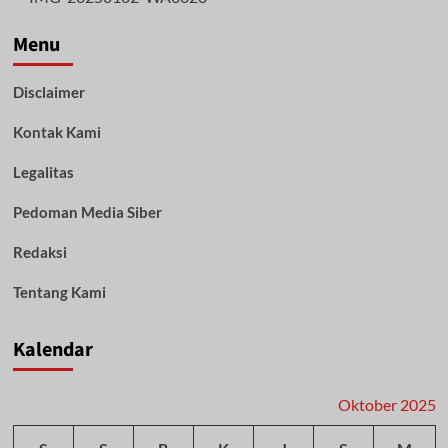
SMK
Negeri
Menu
1
Paringin
Disclaimer
Raih
Juara
Kontak Kami
di
Ajang
LKTIN
Legalitas
MotoGPE
ULM
Pedoman Media Siber
2025
Redaksi
Tentang Kami
Kalendar
Oktober 2025