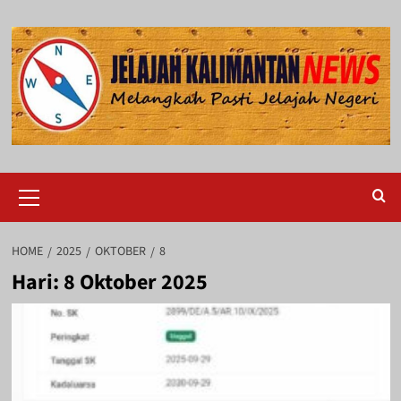
Skip
to
content
Primary
Menu
HOME
2025
OKTOBER
8
Hari:
8 Oktober 2025