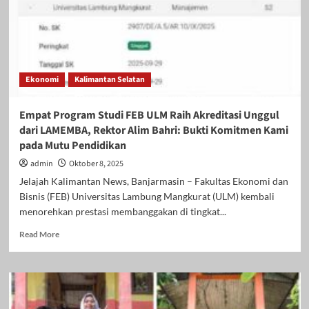
Ekonomi
Kalimantan Selatan
Empat Program Studi FEB ULM Raih Akreditasi Unggul
dari LAMEMBA, Rektor Alim Bahri: Bukti Komitmen Kami
pada Mutu Pendidikan
admin
Oktober 8, 2025
Jelajah Kalimantan News, Banjarmasin – Fakultas Ekonomi dan
Bisnis (FEB) Universitas Lambung Mangkurat (ULM) kembali
menorehkan prestasi membanggakan di tingkat...
Read
Read More
more
about
Empat
Program
Studi