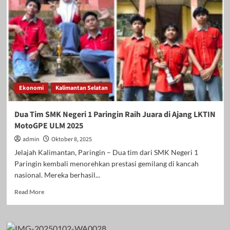
FEB
ULM
Raih
Akreditasi
Unggul
dari
LAMEMBA,
Rektor
Alim
Ekonomi
Kalimantan Selatan
Bahri:
Bukti
Komitmen
Dua Tim SMK Negeri 1 Paringin Raih Juara di Ajang LKTIN
Kami
MotoGPE ULM 2025
pada
Mutu
admin
Oktober 8, 2025
Pendidikan
Jelajah Kalimantan, Paringin – Dua tim dari SMK Negeri 1
Paringin kembali menorehkan prestasi gemilang di kancah
nasional. Mereka berhasil...
Read
Read More
more
about
Dua
Tim