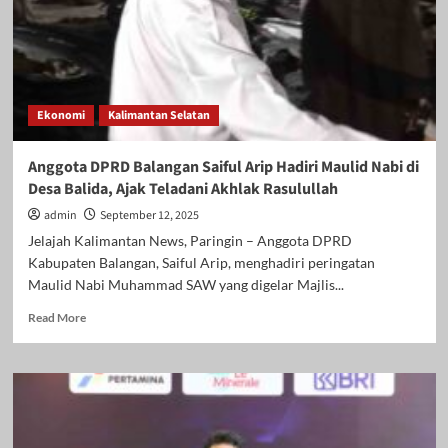
Ekonomi
Kalimantan Selatan
Anggota DPRD Balangan Saiful Arip Hadiri Maulid Nabi di
Desa Balida, Ajak Teladani Akhlak Rasulullah
admin
September 12, 2025
Jelajah Kalimantan News, Paringin – Anggota DPRD
Kabupaten Balangan, Saiful Arip, menghadiri peringatan
Maulid Nabi Muhammad SAW yang digelar Majlis...
Read
Read More
more
about
Anggota
DPRD
Balangan
Saiful
Arip