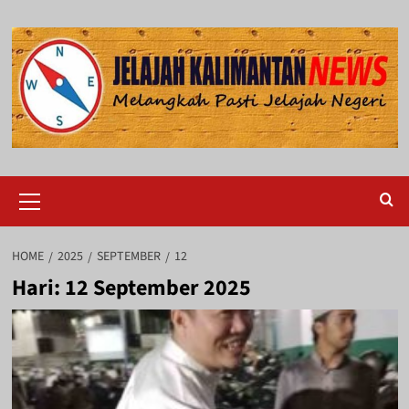
Skip
to
content
Primary
Menu
HOME
2025
SEPTEMBER
12
Hari:
12 September 2025