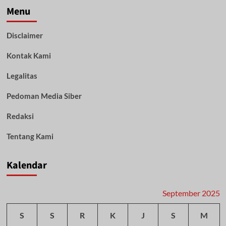
Penghargaan
Menu
Nasional
Peduli
Disclaimer
Layanan
Publik
Kontak Kami
dan
Keterbukaan
Informasi
Legalitas
2025
Pedoman Media Siber
Redaksi
Tentang Kami
Kalendar
September 2025
S
S
R
K
J
S
M