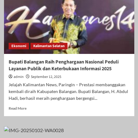
Hadiri
Maulid
Nabi
di
Desa
Balida,
Ajak
Ekonomi
Kalimantan Selatan
Teladani
Akhlak
Rasulullah
Bupati Balangan Raih Penghargaan Nasional Peduli
Layanan Publik dan Keterbukaan Informasi 2025
admin
September 12, 2025
Jelajah Kalimantan News, Paringin – Prestasi membanggakan
kembali diraih Kabupaten Balangan. Bupati Balangan, H. Abdul
Hadi, berhasil meraih penghargaan bergengsi...
Read
Read More
more
about
Bupati
Balangan
Raih