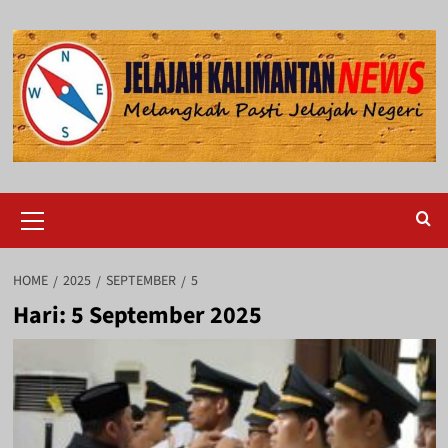
Skip
to
content
Primary
Menu
HOME
2025
SEPTEMBER
5
Hari:
5 September 2025