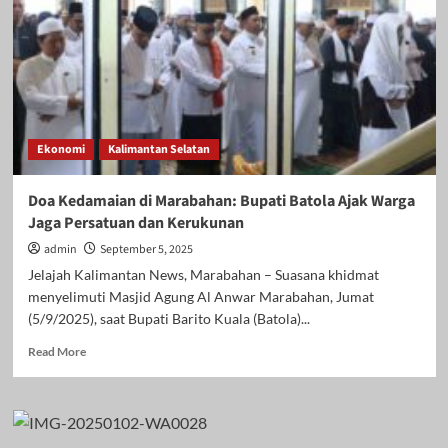
Pejabat
Struktural,
Tekankan
Komitmen
Tingkatkan
Pelayanan
Publik
Ekonomi
Kalimantan Selatan
Doa Kedamaian di Marabahan: Bupati Batola Ajak Warga
Jaga Persatuan dan Kerukunan
admin
September 5, 2025
Jelajah Kalimantan News, Marabahan – Suasana khidmat
menyelimuti Masjid Agung Al Anwar Marabahan, Jumat
(5/9/2025), saat Bupati Barito Kuala (Batola)...
Read
Read More
more
about
Doa
Kedamaian
di