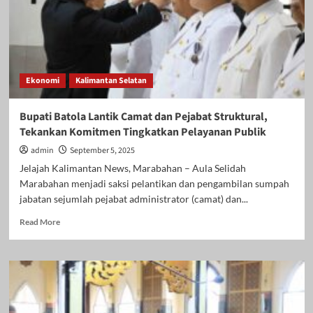
Ekonomi
Kalimantan Selatan
Bupati Batola Lantik Camat dan Pejabat Struktural,
Tekankan Komitmen Tingkatkan Pelayanan Publik
admin
September 5, 2025
Jelajah Kalimantan News, Marabahan – Aula Selidah
Marabahan menjadi saksi pelantikan dan pengambilan sumpah
jabatan sejumlah pejabat administrator (camat) dan...
Read
Read More
more
about
Bupati
Batola
Lantik
Camat
dan