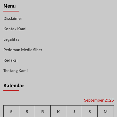
Marabahan:
Menu
Bupati
Batola
Disclaimer
Ajak
Warga
Kontak Kami
Jaga
Persatuan
dan
Legalitas
Kerukunan
Pedoman Media Siber
Redaksi
Tentang Kami
Kalendar
September 2025
S
S
R
K
J
S
M