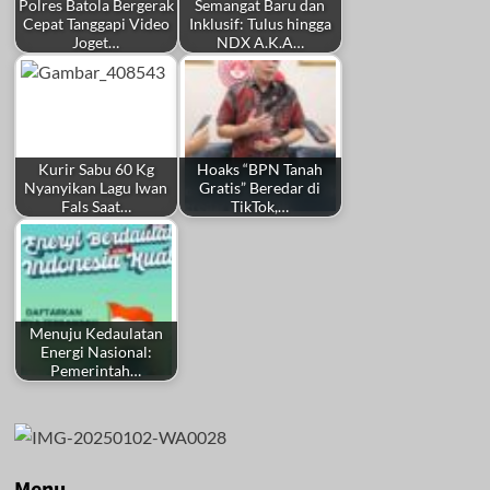
Polres Batola Bergerak
Semangat Baru dan
Cepat Tanggapi Video
Inklusif: Tulus hingga
Joget…
NDX A.K.A…
Kurir Sabu 60 Kg
Hoaks “BPN Tanah
Nyanyikan Lagu Iwan
Gratis” Beredar di
Fals Saat…
TikTok,…
Menuju Kedaulatan
Energi Nasional:
Pemerintah…
Menu