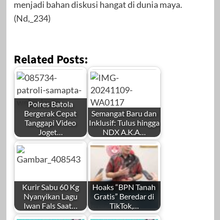
menjadi bahan diskusi hangat di dunia maya.
(Nd,_234)
Related Posts:
Polres Batola
Bergerak Cepat
Semangat Baru dan
Tanggapi Video
Inklusif: Tulus hingga
Joget…
NDX A.K.A…
Kurir Sabu 60 Kg
Hoaks “BPN Tanah
Nyanyikan Lagu
Gratis” Beredar di
Iwan Fals Saat…
TikTok,…