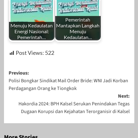
Pemerintah
Menuju Kedaulatan
Mantapkan Langkah
Energi Nasional:
Menuju
Pemerintah…
Kedaulatan…
Post Views:
522
Post
Previous:
Polisi Bongkar Sindikat Mail Order Bride: WNI Jadi Korban
navigation
Perdagangan Orang ke Tiongkok
Next:
Hakordia 2024: BPH Kalsel Serukan Penindakan Tegas
Dugaan Korupsi dan Kejahatan Terorganisir di Kalsel
More Stories