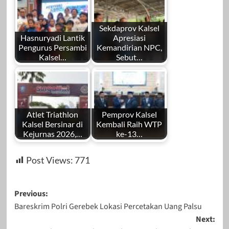
Sekdaprov Kalsel
Hasnuryadi Lantik
Apresiasi
Pengurus Persambi
Kemandirian NPC,
Kalsel…
Sebut…
Atlet Triathlon
Pemprov Kalsel
Kalsel Bersinar di
Kembali Raih WTP
Kejurnas 2026,…
ke-13…
Post Views:
771
Post
Previous:
Bareskrim Polri Gerebek Lokasi Percetakan Uang Palsu
navigation
Next: