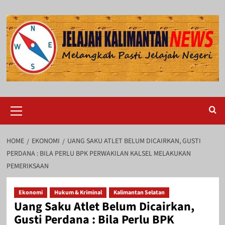
Skip
to
content
Primary
Menu
HOME
EKONOMI
UANG SAKU ATLET BELUM DICAIRKAN, GUSTI
PERDANA : BILA PERLU BPK PERWAKILAN KALSEL MELAKUKAN
PEMERIKSAAN
Ekonomi
Hukum & Kriminal
Kalimantan Selatan
Uang Saku Atlet Belum Dicairkan,
Gusti Perdana : Bila Perlu BPK