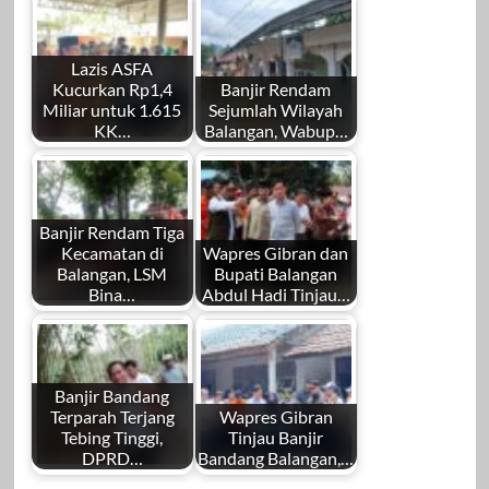
Lazis ASFA
Kucurkan Rp1,4
Banjir Rendam
Miliar untuk 1.615
Sejumlah Wilayah
KK…
Balangan, Wabup…
Banjir Rendam Tiga
Kecamatan di
Wapres Gibran dan
Balangan, LSM
Bupati Balangan
Bina…
Abdul Hadi Tinjau…
Banjir Bandang
Terparah Terjang
Wapres Gibran
Tebing Tinggi,
Tinjau Banjir
DPRD…
Bandang Balangan,…