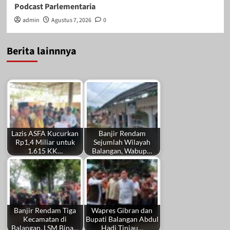
Podcast Parlementaria
admin
Agustus 7, 2026
0
Berita lainnnya
Lazis ASFA Kucurkan
Banjir Rendam
Rp1,4 Miliar untuk
Sejumlah Wilayah
1.615 KK…
Balangan, Wabup…
Banjir Rendam Tiga
Wapres Gibran dan
Kecamatan di
Bupati Balangan Abdul
Balangan, LSM Bina…
Hadi Tinjau…