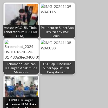
Asesor ACQUIN Tinjau
Peluncuran SuperApp
Laboratorium IPS FKIP
BYOND by BSI:
ULM,…
Solusi…
Fenomena Tawuran
BSI Siap Luncurkan
Kalangan Anak Muda
SuperApp BYOND:
Masa Kini
Pengalaman…
DPRD Balangan
Apresiasi ULM Buka