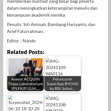
memberikan manfaat yang besar bagi peserta
dalam meningkatkan keterampilan menulis dan
kemampuan akademik mereka.
Penulis: Siti Aminah, Bambang Hariyanto, dan
Arief Faturrahman.
Editor. : Nando
Related Posts:
Asesor ACQUIN
Peluncuran
Tinjau Laboratorium
SuperApp BYOND
IPS FKIP ULM,…
by BSI: Solusi…