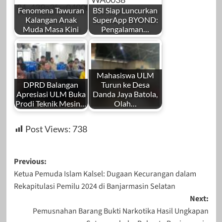
Fenomena Tawuran
BSI Siap Luncurkan
Kalangan Anak
SuperApp BYOND:
Muda Masa Kini
Pengalaman…
Mahasiswa ULM
DPRD Balangan
Turun ke Desa
Apresiasi ULM Buka
Danda Jaya Batola,
Prodi Teknik Mesin…
Olah…
Post Views:
738
Post
Previous:
Ketua Pemuda Islam Kalsel: Dugaan Kecurangan dalam
navigation
Rekapitulasi Pemilu 2024 di Banjarmasin Selatan
Next:
Pemusnahan Barang Bukti Narkotika Hasil Ungkapan