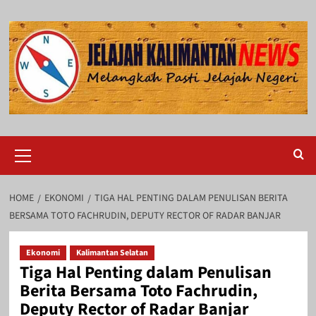
Skip
to
content
Primary
Menu
HOME
EKONOMI
TIGA HAL PENTING DALAM PENULISAN BERITA
BERSAMA TOTO FACHRUDIN, DEPUTY RECTOR OF RADAR BANJAR
Ekonomi
Kalimantan Selatan
Tiga Hal Penting dalam Penulisan
Berita Bersama Toto Fachrudin,
Deputy Rector of Radar Banjar